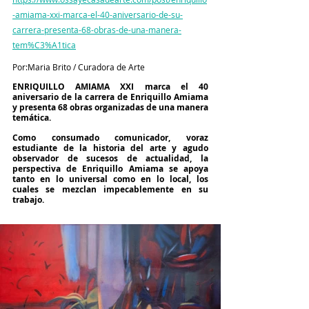
-amiama-xxi-marca-el-40-aniversario-de-su-
carrera-presenta-68-obras-de-una-manera-
tem%C3%A1tica
Por:Maria Brito / Curadora de Arte
ENRIQUILLO AMIAMA XXI marca el 40 
aniversario de la carrera de Enriquillo Amiama 
y presenta 68 obras organizadas de una manera 
temática.
Como consumado comunicador, voraz 
estudiante de la historia del arte y agudo 
observador de sucesos de actualidad, la 
perspectiva de Enriquillo Amiama se apoya 
tanto en lo universal como en lo local, los 
cuales se mezclan impecablemente en su 
trabajo. 