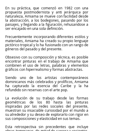
En su práctica, que comenzó en 1982 con una 
propuesta postmodernista y anti jerárquica por 
naturaleza, Amiama se mueve con facilidad desde 
la abstracción, a los bodegones, pasando por los 
paisajes, y llegando a la figuración, rehusandose a 
ser encajado en una sola definición. 
Frecuentemente incorporando diferentes estilos y 
materiales, Amiama ha creado su propio lenguaje 
pictórico tropical y lo ha fusionado con un rango de 
géneros del pasado y del presente.
Obsesivo con su composición y técnica, es posible 
encontrar pinturas en el trabajo de Amiama que 
combinen el uso de letras, palabras y elementos 
gráficos con hiperrealismo y formas abstractas.
Siendo uno de los artistas contemporáneos 
dominicanos más celebrados y prolíficos, Amiama 
ha capturado la esencia del Caribe y la ha 
refundido sin reservas con el arte pop. 
La evolución de su trabajo desde las formas 
geométricas de los 80 hasta las pinturas 
inspiradas por las redes sociales del presente, 
muestran su insaciable curiosidad por el mundo a 
su alrededor y su deseo de explorarlo con rigor en 
sus composiciones y elasticidad en sus temas. 
Esta retrospectiva sin precedentes que incluye 
obras tempranas, de mitad de carrera y recientes, 