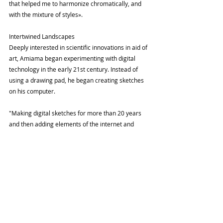
that helped me to harmonize chromatically, and 
with the mixture of styles».
Intertwined Landscapes
Deeply interested in scientific innovations in aid of 
art, Amiama began experimenting with digital 
technology in the early 21st century. Instead of 
using a drawing pad, he began creating sketches 
on his computer.
"Making digital sketches for more than 20 years 
and then adding elements of the internet and 
globalization have made my paintings borderless. 
My art is Dominican and universal at the same 
time."
While studying photography and graphic design, 
these new technologies allowed him to create 
geometric abstractions by breaking up the plane 
of a landscape and adding a composition that 
resembles the grid of Piet Mondrian's 1943 