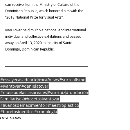
can receive from the Ministry of Culture of the 
Dominican Republic, which honored him with the 
“2018 National Prize for Visual Arts”.
Iván Tovar held multiple national and international 
individual and collective exhibitions and passed 
away on April 13, 2020 in the city of Santo 
Domingo, Dominican Republic.
#ossayecasadearte
#oca/news
#surrealismo
#ivantovar
#danielatovar
#museodelascasareales
#yuriruiz
#fundación
Familiarisek
#bocetosivantovar
#80añosdelnacimiento
#maestroplastico
#bocetosineditos
#cronología
OCA NEWS
MUSEOS