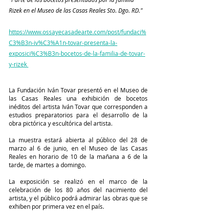
Rizek en el Museo de las Casas Reales Sto. Dgo. RD."
https://www.ossayecasadearte.com/post/fundaci%
C3%B3n-iv%C3%A1n-tovar-presenta-la-
exposici%C3%B3n-bocetos-de-la-familia-de-tovar-
y-rizek 
La Fundación Iván Tovar presentó en el Museo de 
las Casas Reales una exhibición de bocetos 
inéditos del artista Iván Tovar que corresponden a 
estudios preparatorios para el desarrollo de la 
obra pictórica y escultórica del artista. 
La muestra estará abierta al público del 28 de 
marzo al 6 de junio, en el Museo de las Casas 
Reales en horario de 10 de la mañana a 6 de la 
tarde, de martes a domingo. 
La exposición se realizó en el marco de la 
celebración de los 80 años del nacimiento del 
artista, y el público podrá admirar las obras que se 
exhiben por primera vez en el país. 