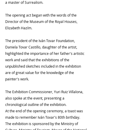
a master of Surrealism.
The opening act began with the words of the 
Director of the Museum of the Royal Houses, 
Elizabeth Hazím.
The president of the Iván Tovar Foundation, 
Daniela Tovar Castillo, daughter of the artist, 
highlighted the importance of her father's artistic 
work and said that the exhibitions of the 
unpublished sketches included in the exhibition 
are of great value for the knowledge of the 
painter's work.
The Exhibition Commissioner, Yuri Ruiz Villalona, ​​
also spoke at the event, presenting a 
chronological outline of the exhibition.
At the end of the opening ceremony, a toast was 
made to remember Iván Tovar's 80th birthday.
The exhibition is sponsored by the Ministry of 