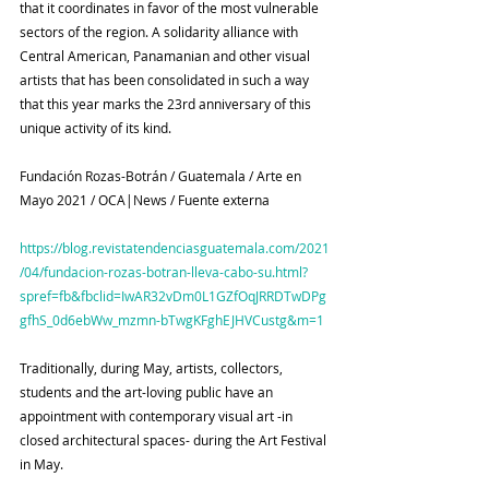
that it coordinates in favor of the most vulnerable 
sectors of the region. A solidarity alliance with 
Central American, Panamanian and other visual 
artists that has been consolidated in such a way 
that this year marks the 23rd anniversary of this 
unique activity of its kind.
Fundación Rozas-Botrán / Guatemala / Arte en 
Mayo 2021 / OCA|News / Fuente externa
https://blog.revistatendenciasguatemala.com/2021
/04/fundacion-rozas-botran-lleva-cabo-su.html?
spref=fb&fbclid=IwAR32vDm0L1GZfOqJRRDTwDPg
gfhS_0d6ebWw_mzmn-bTwgKFghEJHVCustg&m=1
Traditionally, during May, artists, collectors, 
students and the art-loving public have an 
appointment with contemporary visual art -in 
closed architectural spaces- during the Art Festival 
in May.