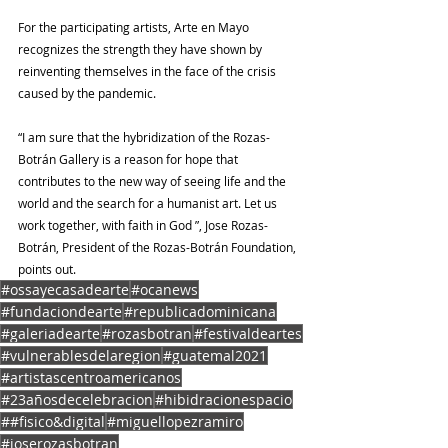
For the participating artists, Arte en Mayo 
recognizes the strength they have shown by 
reinventing themselves in the face of the crisis 
caused by the pandemic.
“I am sure that the hybridization of the Rozas-
Botrán Gallery is a reason for hope that 
contributes to the new way of seeing life and the 
world and the search for a humanist art. Let us 
work together, with faith in God ”, Jose Rozas-
Botrán, President of the Rozas-Botrán Foundation, 
points out.
#ossayecasadearte
#ocanews
#fundaciondearte
#republicadominicana
#galeriadearte
#rozasbotran
#festivaldeartes
#vulnerablesdelaregion
#guatemal2021
#artistascentroamericanos
#23añosdecelebracion
#hibidracionespacio
##fisico&digital
#miguellopezramiro
#joserozasbotran