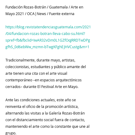
Fundación Rozas-Botrán / Guatemala / Arte en 
Mayo 2021 / OCA|News / Fuente externa
https://blog.revistatendenciasguatemala.com/2021
/04/fundacion-rozas-botran-lleva-cabo-su.html?
spref=fb&fbclid=IwAR32vDm0L1GZfOqJRRDTwDPg
gfhS_0d6ebWw_mzmn-bTwgKFghEJHVCustg&m=1
Tradicionalmente, durante mayo, artistas, 
coleccionistas, estudiantes y público amante del 
arte tienen una cita con el arte visual 
contemporáneo –en espacios arquitectónicos 
cerrados– durante El Festival Arte en Mayo.
Ante las condiciones actuales, este año se 
reinventa el oficio de la promoción artística, 
alternando las visitas a la Galería Rozas-Botrán 
con el distanciamiento social fuera de contacto, 
manteniendo el arte como la constante que une al 
grupo.