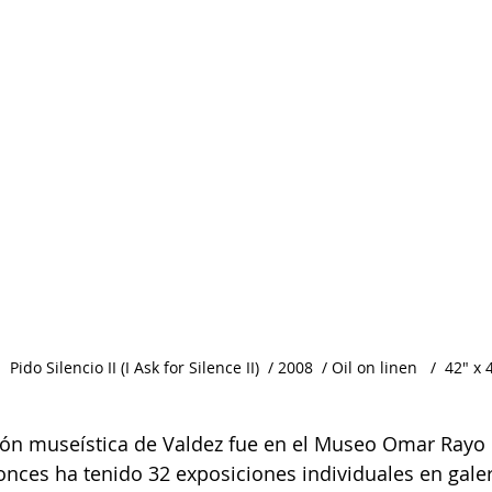
  Pido Silencio II (I Ask for Silence II)  / 2008  / Oil on linen   /  42" x
ión museística de Valdez fue en el Museo Omar Rayo
nces ha tenido 32 exposiciones individuales en galer