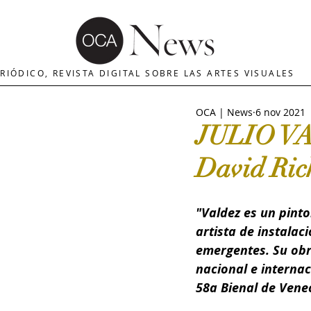
OCA | News
REVISTA ARTES
E
RIÓDICO, REVISTA DIGITAL SOBRE LAS ARTES VISUALES
OCA | News
6 nov 2021
MERCADO DE ARTE
INTERNA
JULIO VAL
David Ric
The Art Newspaper
Crítica d
"Valdez es un pinto
Palacio deBellas arte
Critica
artista de instalac
emergentes. Su obra
nacional e internac
Escultura
OCA|Newsletter
58a Bienal de Vene