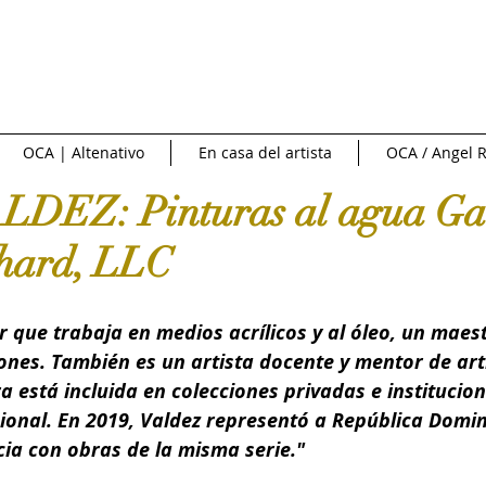
NTREVISTAS | VIDEOS
PUBLICIDAD
OCA NEWS
FERI
OCA | Altenativo
En casa del artista
OCA / Angel R
CIONAL
NACIONAL
Fuente externa
Diario Libre
DEZ: Pinturas al agua Ga
hard, LLC
e Arte
Art News
Sotheby's
Subasta
INFOBAE|
r que trabaja en medios acrílicos y al óleo, un maes
 de cine
Crítica y Teoría del arte
Conversatorio en la Red
iones. También es un artista docente y mentor de art
 está incluida en colecciones privadas e instituciona
ional. En 2019, Valdez representó a República Domin
Art in America
Ossaye Casa de Arte
Arte al Día
C
cia con obras de la misma serie."