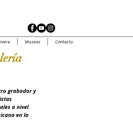
AS
MUSEOS
ivera
Museos
Contacto
Coleccionismo
lería
AMERICA
Artsys
tro grabador y 
Curaduria
istas 
les a nivel 
icana en la 
oncurso de arte