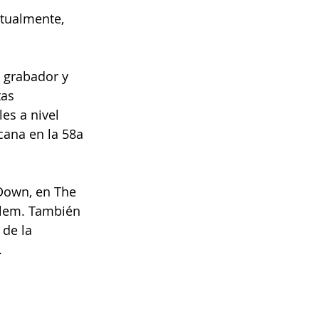
tualmente, 
o grabador y 
tas 
es a nivel 
cana en la 58a 
 Down, en The 
arlem. También 
de la 
.