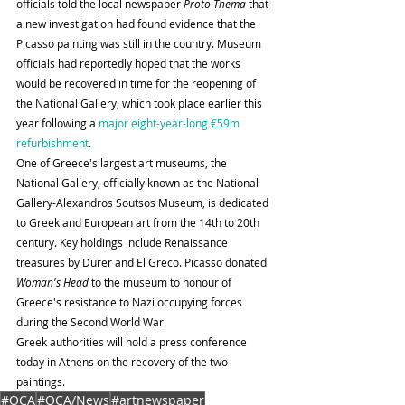
officials told the local newspaper 
Proto Thema 
that 
a new investigation had found evidence that the 
Picasso painting was still in the country. Museum 
officials had reportedly hoped that the works 
would be recovered in time for the reopening of 
the National Gallery, which took place earlier this 
year following a
 major eight-year-long €59m 
refurbishment
.
One of Greece's largest art museums, the 
National Gallery, officially known as the National 
Gallery-Alexandros Soutsos Museum, is dedicated 
to Greek and European art from the 14th to 20th 
century. Key holdings include Renaissance 
treasures by Dürer and El Greco. Picasso donated 
Woman's Head
 to the museum to honour of 
Greece's resistance to Nazi occupying forces 
during the Second World War.
Greek authorities will hold a press conference 
today in Athens on the recovery of the two 
paintings.
#OCA
#OCA/News
#artnewspaper