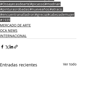
#Ossayecasdearte
#picasso
#modrian
#pinturasrobadas
#nueveaños
#atraco.
#encuentranalladron
#grecia
#cabezademujer
#1939
MERCADO DE ARTE
OCA NEWS
INTERNACIONAL
Entradas recientes
Ver todo