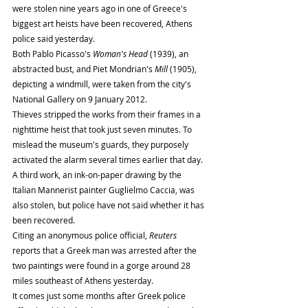
were stolen nine years ago in one of Greece's 
biggest art heists have been recovered, Athens 
police said yesterday.
Both Pablo Picasso's 
Woman's Head
 (1939), an 
abstracted bust, and Piet Mondrian's 
Mill
 (1905), 
depicting a windmill, were taken from the city's 
National Gallery on 9 January 2012.
Thieves stripped the works from their frames in a 
nighttime heist that took just seven minutes. To 
mislead the museum's guards, they purposely 
activated the alarm several times earlier that day. 
A third work, an ink-on-paper drawing by the 
Italian Mannerist painter Guglielmo Caccia, was 
also stolen, but police have not said whether it has 
been recovered.
Citing an anonymous police official,
 Reuters
reports that a Greek man was arrested after the 
two paintings were found in a gorge around 28 
miles southeast of Athens yesterday.
It comes just some months after Greek police 