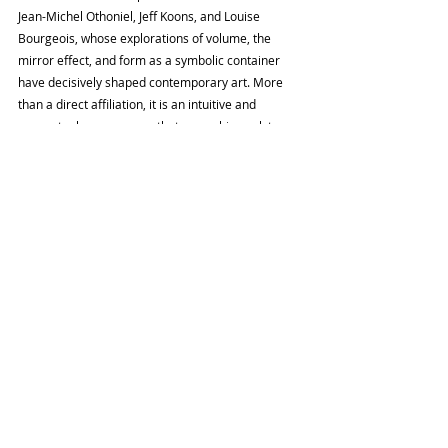
Jean-Michel Othoniel, Jeff Koons, and Louise 
Bourgeois, whose explorations of volume, the 
mirror effect, and form as a symbolic container 
have decisively shaped contemporary art. More 
than a direct affiliation, it is an intuitive and 
conceptual convergence that opens his work to a 
dialogue with these legitimized practices, from a 
voice that is still constantly evolving.
Each sculpture in this exhibition takes on its own 
meaning, embodying a part of identity, understood 
as a plural, changing construction, influenced by 
the environment, experience, and the 
environment. Experience and the gaze of the 
other. Seeing to Be proposes a journey open to 
questioning, a sensorial experience that fosters 
the play of recognizing ourselves in the shifting 
glimmer of its spheres. Lorraine Franco invites us 
to reconsider the act of seeing as a way of being-
in-the-world.