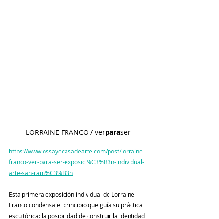
 LORRAINE FRANCO / ver
para
ser 
https://www.ossayecasadearte.com/post/lorraine-
franco-ver-para-ser-exposici%C3%B3n-individual-
arte-san-ram%C3%B3n
Esta primera exposición individual de Lorraine 
Franco condensa el principio que guía su práctica 
escultórica: la posibilidad de construir la identidad 