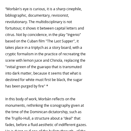
“Morbán's eye is curious, it is a sharp cinephile, 
bibliographic, documentary, revisionist, 
revolutionary. The multidisciplinary is not 
fortuitous; it shows it between capital letters and 
citrus. Not by coincidence, in the play "Ingenio" 
based on the Cuban film "The Last Supper", it 
takes place in a triptych as a story board, with a 
cryptic formalism in the practice of recreating the 
scene with lemon juice and Chinola, replacing the 
"initial green of the guarapo that is transmuted 
into dark matter, because it seems that what is 
destined for white must first be black, the sugar 
has been purged by fire" *
In this body of work, Morbán reflects on the 
monuments, rethinking the iconography given at 
the time of the Dominican dictatorship, such as 
the Trujillo-Hull, a structure about a "deal" that 
fades, before a fluid aesthetic of indifferent gazes. 