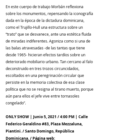
En este cuerpo de trabajo Morbán reflexiona 
sobre los monumentos, repensando la iconografía 
dada en la época de la dictadura dominicana, 
como el Trujillo-Hull una estructura sobre un 
“trato” que se desvanece, ante una estética fluida 
de miradas indiferentes. Agoniza como si una de 
las balas atravesadas -de las tantas que tiene 
desde 1965- hicieran efectos tardíos sobre un 
deteriorado mobiliario urbano. Tan cercano al falo 
deconstruido en tres trozos circuncidados, 
escoltados en una peregrinación circular que 
persiste en la memoria colectiva de esa clase 
política que no se resigna al tirano muerto, porque 
aún para ellos el jefe vive entre tornasoles 
congelado”.
ONLY SHOW | Junio 5, 2021 / 4:00 PM | 
Calle 
Federico Geraldino #83
, Plaza Mezzaluna, 
Piantini. / Santo Domingo, República 
Dominicana. / Página web: 