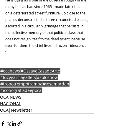
He is dying as if one of the bullets through - of the 
many he has had since 1965 - made late effects 
on a deteriorated street furniture. So close to the 
phallus deconstructed in three circumcised pieces, 
escorted in a circular pilgrimage that persists in 
the collective memory of that political class that 
does not resign itself to the dead tyrant, because 
even for them the chief lives in frozen iridescence 
”.
#ocanews
#OssayeCasadeArte
#lucygarciagallery
#soloshow
#tropotrompotrampa
#josemordan
#iconografiadeepoca
OCA NEWS
NACIONAL
OCA|Newsletter