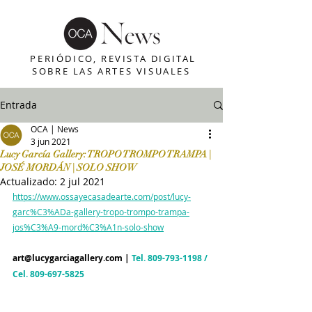
PERIÓDICO, REVISTA DIGITAL
SOBRE LAS ARTES VISUALES
Entrada
OCA | News
3 jun 2021
Lucy García Gallery: TROPO TROMPO TRAMPA |
JOSÉ MORDÁN | SOLO SHOW
Actualizado:
2 jul 2021
https://www.ossayecasadearte.com/post/lucy-
garc%C3%ADa-gallery-tropo-trompo-trampa-
jos%C3%A9-mord%C3%A1n-solo-show
art@lucygarciagallery.com
 | 
Tel. 
809-793-1198
 / 
Cel. 
809-697-5825