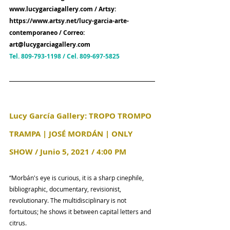
www.lucygarciagallery.com
 / Artsy: 
https://www.artsy.net/lucy-garcia-arte-
contemporaneo
 / Correo: 
art@lucygarciagallery.com
Tel. 
809-793-1198
 / Cel. 
809-697-5825
Lucy García Gallery: TROPO TROMPO 
TRAMPA | JOSÉ MORDÁN | ONLY 
SHOW / Junio 5, 2021 / 4:00 PM
“Morbán's eye is curious, it is a sharp cinephile, 
bibliographic, documentary, revisionist, 
revolutionary. The multidisciplinary is not 
fortuitous; he shows it between capital letters and 
citrus.