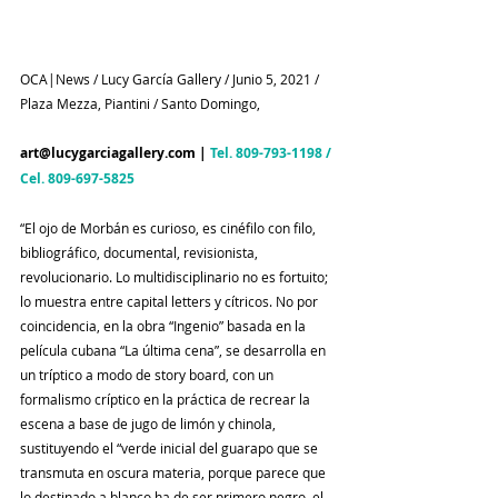
OCA|News / Lucy García Gallery / Junio 5, 2021 / 
Plaza Mezza, Piantini / Santo Domingo, 
art@lucygarciagallery.com
 | 
Tel. 
809-793-1198
 / 
Cel. 
809-697-5825
“El ojo de Morbán es curioso, es cinéfilo con filo, 
bibliográfico, documental, revisionista, 
revolucionario. Lo multidisciplinario no es fortuito; 
lo muestra entre capital letters y cítricos. No por 
coincidencia, en la obra “Ingenio” basada en la 
película cubana “La última cena”, se desarrolla en 
un tríptico a modo de story board, con un 
formalismo críptico en la práctica de recrear la 
escena a base de jugo de limón y chinola, 
sustituyendo el “verde inicial del guarapo que se 
transmuta en oscura materia, porque parece que 
lo destinado a blanco ha de ser primero negro, el 