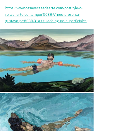
https://www.ossayecasadearte.com/post/lyle-o-
reitzel-arte-contempor%C3%A1neo-presenta-
gustavo-pe%C3%B1a-titulada-aguas-superficiales