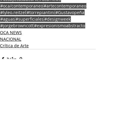
#oca/contemporaneo
#artecontemporaneo
#lyleo.reitzel
#torrepiantini
#Gustavopeña
#aguas
#superficiales
#designweek
#jorgebrowncott
#expresionismoabstracto
OCA NEWS
NACIONAL
Crítica de Arte
Entradas recientes
Ver todo