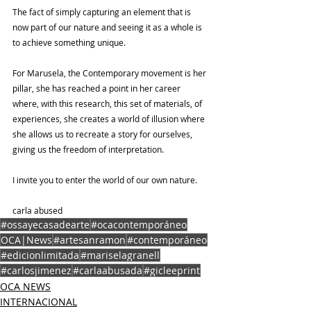
The fact of simply capturing an element that is 
now part of our nature and seeing it as a whole is 
to achieve something unique.
For Marusela, the Contemporary movement is her 
pillar, she has reached a point in her career 
where, with this research, this set of materials, of 
experiences, she creates a world of illusion where 
she allows us to recreate a story for ourselves, 
giving us the freedom of interpretation.
I invite you to enter the world of our own nature.
carla abused
#ossayecasadearte
#ocacontemporáneo
OCA|News
#artesanramon
#contemporáneo
#edicionlimitada
#mariselagranell
#carlosjimenez
#carlaabusada
#gicleeprint
OCA NEWS
INTERNACIONAL