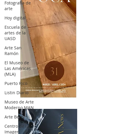
Fotografía de
arte
Hoy digital
Escuela de
artes de la
UASD
Arte San
Ramón
El Museo de
Las Américas
(MLA)
Puerto Rico
Listin Diario
OCA|News 31 / Marzo-Abril / 2024
Museo de Arte
Moderno MAN
Arte Berry's
Centro de la
Imagen