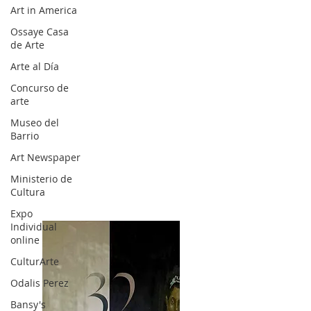
Art in America
Ossaye Casa
de Arte
Arte al Día
Concurso de
arte
Museo del
Barrio
Art Newspaper
Ministerio de
Cultura
Expo
Individual
online
CulturArte
Odalis Perez
Bansy's