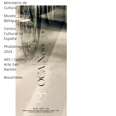
Ministerio de
Cultura
Museo
Bellapart
Centro
Cultural de
España
PhotoImagen
2024
ARS / Gallery,
Arte San
Ramón
#oca/news