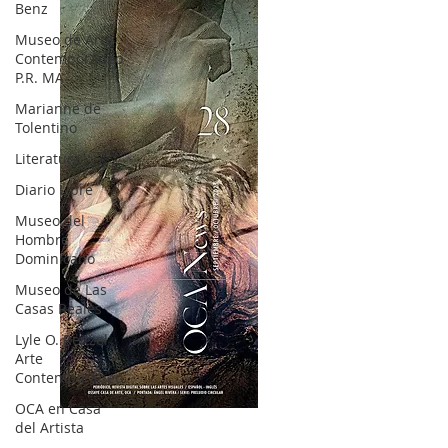
Benz
Museo de Arte
Contemporáneo
P.R. MA
Marianne de
Tolentino
Literatura
Diario Libre
Museo del
Hombre
Dominicano
Museo de Las
Casas Reales
Lyle O. Reitzel
Arte
Contemporáneo
OCA en Casa
OCA|News 28 / Julio-Agosto-Septiembre, 2023
del Artista