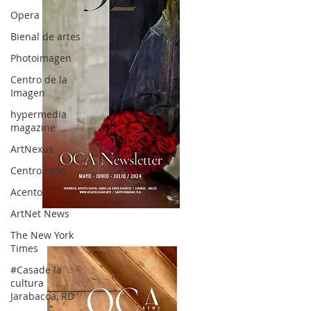
Opera
Bienal de artes
Photoimagen
Centro de la
Imagen
hypermedia
magazine
ArtNexus
Centro León
Acento
ArtNet News
OCA|News 32/ Mayo-Junio-Julio, 2023
The New York
Times
#Casade la
cultura
Jarabacoa, RD