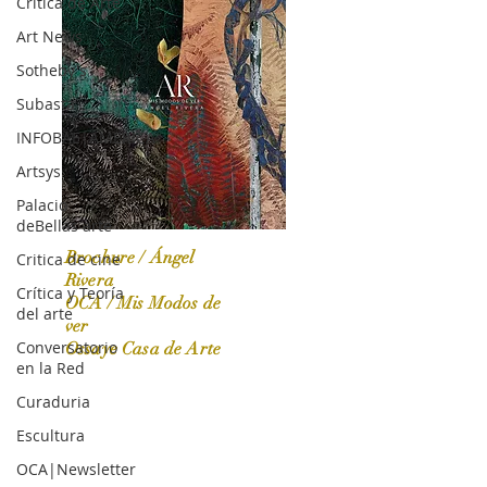
Crítica de Arte
Art News
Sotheby's
Subasta
INFOBAE|AMERICA
Artsys
Palacio
deBellas arte
Brochure / Ángel
Critica de cine
Rivera
Crítica y Teoría
OCA / Mis Modos de
del arte
OCA|News 31 / Marzo-Abril / 2024
ver
Conversatorio
Ossaye Casa de Arte
en la Red
Curaduria
Escultura
OCA|Newsletter