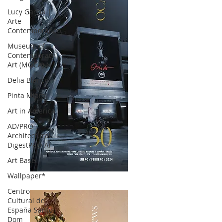
Lucy García |
Arte
Contemporáneo.
Museum of
Contemporary
Art (MOCA) N
Delia Blanco
Pinta Miami
Art in America
AD/PRO
Architectural
DigestPRO Ar
Art Basel
Wallpaper*
OCA|News 30 /Enero-Febrero / 2024
Centro
Cultural de
España Santo
Dom