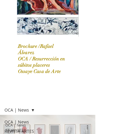
Brochure /Rafael
Álvarez
OCA /
Resurrección en
OCA|News 31 / Marzo-Abril / 2024
súbitos placeres
Ossaye Casa de Arte
OCA | NEWS
OCA | News
OCA | News
OCA | News
13 abr 2023
REVISTA ARTES