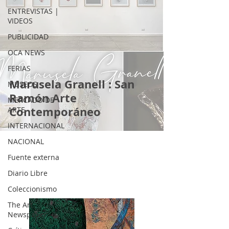
ENTREVISTAS |
VIDEOS
PUBLICIDAD
OCA NEWS
FERIAS
Marusela Granell : San
MUSEOS
Ramón Arte
MERCADO DE
Contemporáneo
ARTE
INTERNACIONAL
NACIONAL
Fuente externa
Diario Libre
Coleccionismo
The Art
Newspaper