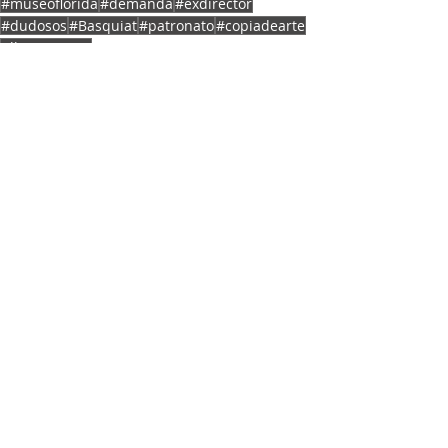
#museoflorida
#demanda
#exdirector
#dudosos
#Basquiat
#patronato
#copiadearte
#llevarajuicio
OCA NEWS
MERCADO DE ARTE
INTERNACIONAL
Entradas recientes
Ver todo