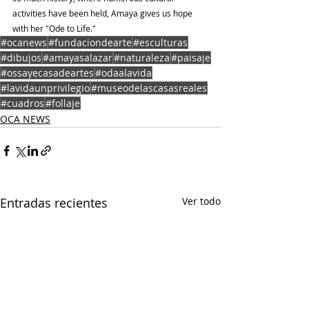
activities have been held, Amaya gives us hope 
with her "Ode to Life."
#ocanews
#fundaciondearte
#esculturas
#dibujos
#amayasalazar
#naturaleza
#paisaje
#ossayecasadeartes
#odaalavida
#lavidaunprivilegio
#museodelascasasreales
#cuadros
#follaje
OCA NEWS
Entradas recientes
Ver todo