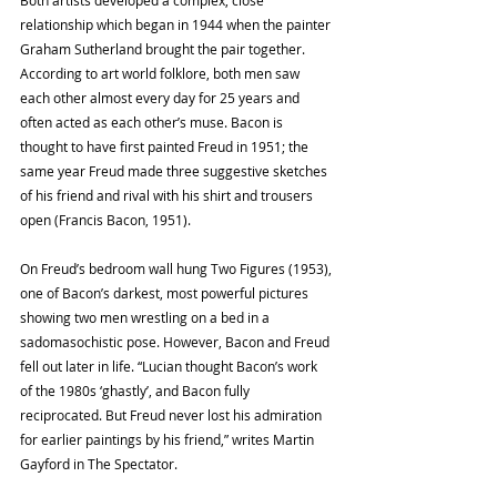
Both artists developed a complex, close 
relationship which began in 1944 when the painter 
Graham Sutherland brought the pair together. 
According to art world folklore, both men saw 
each other almost every day for 25 years and 
often acted as each other’s muse. Bacon is 
thought to have first painted Freud in 1951; the 
same year Freud made three suggestive sketches 
of his friend and rival with his shirt and trousers 
open (Francis Bacon, 1951).
On Freud’s bedroom wall hung Two Figures (1953), 
one of Bacon’s darkest, most powerful pictures 
showing two men wrestling on a bed in a 
sadomasochistic pose. However, Bacon and Freud 
fell out later in life. “Lucian thought Bacon’s work 
of the 1980s ‘ghastly’, and Bacon fully 
reciprocated. But Freud never lost his admiration 
for earlier paintings by his friend,” writes Martin 
Gayford in The Spectator.