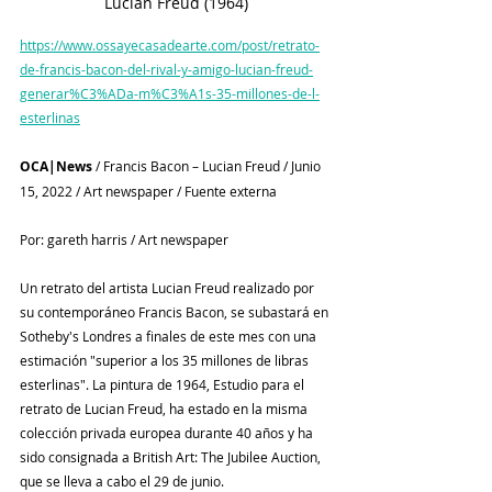
Lucian Freud (1964)
https://www.ossayecasadearte.com/post/retrato-
de-francis-bacon-del-rival-y-amigo-lucian-freud-
generar%C3%ADa-m%C3%A1s-35-millones-de-l-
esterlinas
OCA|News 
/ Francis Bacon – Lucian Freud / Junio 
15, 2022 / Art newspaper / Fuente externa
Por: gareth harris / Art newspaper
Un retrato del artista Lucian Freud realizado por 
su contemporáneo Francis Bacon, se subastará en 
Sotheby's Londres a finales de este mes con una 
estimación "superior a los 35 millones de libras 
esterlinas". La pintura de 1964, Estudio para el 
retrato de Lucian Freud, ha estado en la misma 
colección privada europea durante 40 años y ha 
sido consignada a British Art: The Jubilee Auction, 
que se lleva a cabo el 29 de junio.