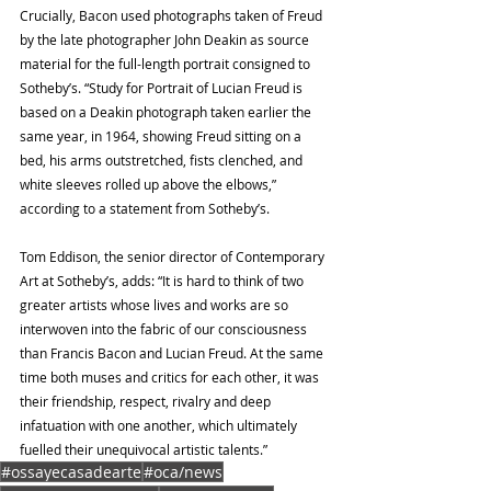
Crucially, Bacon used photographs taken of Freud 
by the late photographer John Deakin as source 
material for the full-length portrait consigned to 
Sotheby’s. “Study for Portrait of Lucian Freud is 
based on a Deakin photograph taken earlier the 
same year, in 1964, showing Freud sitting on a 
bed, his arms outstretched, fists clenched, and 
white sleeves rolled up above the elbows,” 
according to a statement from Sotheby’s.
Tom Eddison, the senior director of Contemporary 
Art at Sotheby’s, adds: “It is hard to think of two 
greater artists whose lives and works are so 
interwoven into the fabric of our consciousness 
than Francis Bacon and Lucian Freud. At the same 
time both muses and critics for each other, it was 
their friendship, respect, rivalry and deep 
infatuation with one another, which ultimately 
fuelled their unequivocal artistic talents.”
#ossayecasadearte
#oca/news