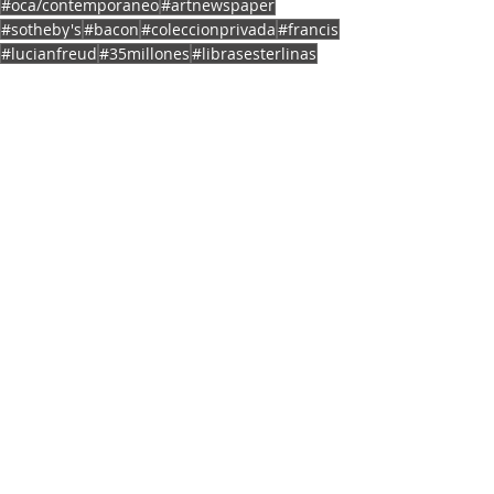
#oca/contemporaneo
#artnewspaper
#sotheby's
#bacon
#coleccionprivada
#francis
#lucianfreud
#35millones
#librasesterlinas
#johndeakin
MERCADO DE ARTE
INTERNACIONAL
Fuente externa
Entradas recientes
Ver todo