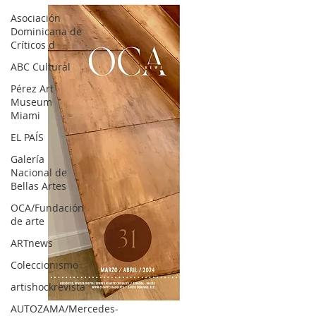
Asociación
Dominicana de
Críticos d
ABC Cultural
Pérez Art
Museum
Miami
EL PAÍS
Galería
Nacional de
Bellas Artes
OCA/Fundación
de arte
ARTnews
Coleccionismo
artishockrevista
AUTOZAMA/Mercedes-
OCA|News 31 / Marzo-Abril / 2024