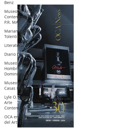
Benz
Museo de Arte
Contemporáneo
P.R. MA
Marianne de
Tolentino
Literatura
Diario Libre
Museo del
Hombre
Dominicano
Museo de Las
Casas Reales
Lyle O. Reitzel
Arte
Contemporáneo
OCA en Casa
del Artista