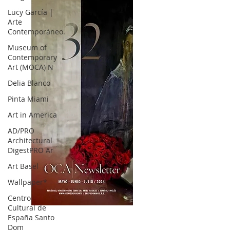
Lucy García |
Arte
Contemporáneo.
Museum of
Contemporary
Art (MOCA) N
Delia Blanco
Pinta Miami
Art in America
AD/PRO
Architectural
DigestPRO Ar
Art Basel
Wallpaper*
Centro
Cultural de
OCA|News 32/ Mayo-Junio-Julio, 2023
España Santo
Dom