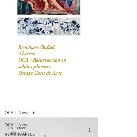
Brochure /Rafael
Álvarez
OCA /
Resurrección en
OCA|News 31 / Marzo-Abril / 2024
súbitos placeres
Ossaye Casa de Arte
OCA | NEWS
OCA | News
OCA | News
OCA | News
27 abr 2023
REVISTA ARTES