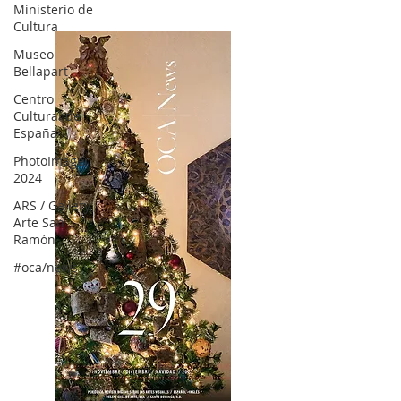
OCA|News 30 /Enero-Febrero / 2024
Ministerio de
Cultura
Museo
Bellapart
Centro
Cultural de
España
PhotoImagen
2024
ARS / Gallery,
Arte San
Ramón
#oca/news