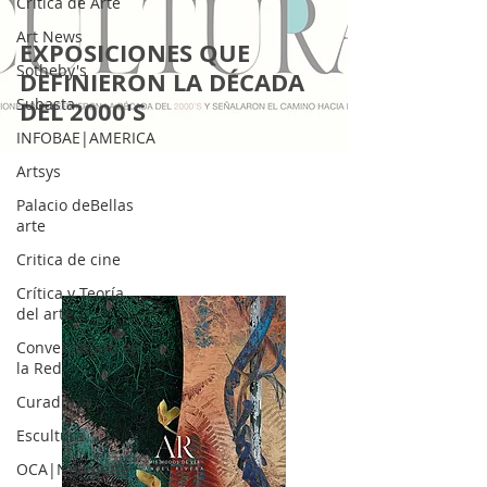
Crítica de Arte
Art News
EXPOSICIONES QUE
Sotheby's
DEFINIERON LA DÉCADA
Subasta
DEL 2000'S
INFOBAE|AMERICA
Artsys
Palacio deBellas
arte
Critica de cine
Crítica y Teoría
del arte
Conversatorio en
la Red
Curaduria
Escultura
OCA|Newsletter