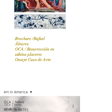
Brochure /Rafael
Álvarez
OCA /
Resurrección en
OCA|News 31 / Marzo-Abril / 2024
súbitos placeres
Ossaye Casa de Arte
OCA | NEWS
Art in America
OCA | News
OCA | News
26 dic 2025
REVISTA ARTES