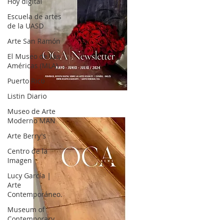
Hoy digital
Escuela de artes
de la UASD
Arte San Ramón
El Museo de Las
Américas (MLA)
Puerto Rico
OCA|News 32/ Mayo-Junio-Julio, 2023
Listin Diario
Museo de Arte
Moderno MAN
Arte Berry's
Centro de la
Imagen
Lucy García |
Arte
Contemporáneo.
Museum of
Contemporary