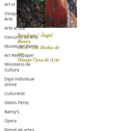
Art in America
Ossaye Casa de
Arte
Arte al Día
Brochure / Ángel
Concurso de arte
Rivera
Museo del Barrio
OCA / Mis Modos de
OCA|News 31 / Marzo-Abril / 2024
ver
Art Newspaper
Ossaye Casa de Arte
Ministerio de
Cultura
Expo Individual
online
CulturArte
Odalis Perez
Bansy's
Opera
Bienal de artes