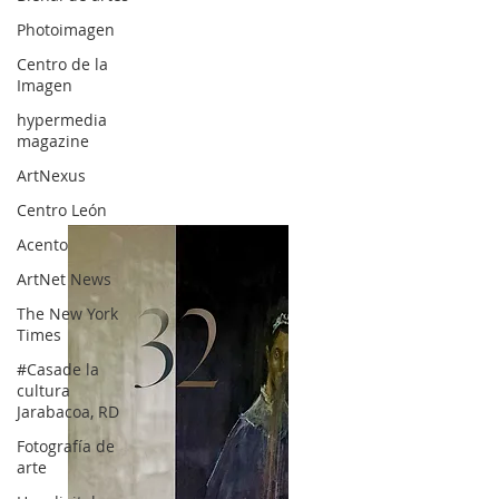
Photoimagen
Centro de la
Imagen
hypermedia
magazine
ArtNexus
Centro León
Acento
ArtNet News
The New York
Times
#Casade la
cultura
Jarabacoa, RD
Fotografía de
arte