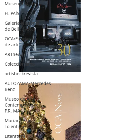
Museum Miami
EL PAÍS
Galería Nacional
de Bellas Artes
OCA/Fundación
de arte
ARTnews
Coleccionismo
artishockrevista
OCA|News 30 /Enero-Febrero / 2024
AUTOZAMA/Mercedes-
Benz
Museo de Arte
Contemporáneo
P.R. MA
Marianne de
Tolentino
Literatura