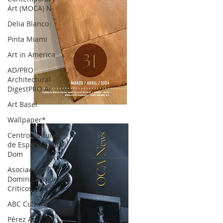
Art (MOCA) N
Delia Blanco
Pinta Miami
Art in America
AD/PRO
Architectural
DigestPRO Ar
Art Basel
OCA|News 31 / Marzo-Abril / 2024
Wallpaper*
Centro Cultural
de España Santo
Dom
Asociación
Dominicana de
Críticos d
ABC Cultural
Pérez Art