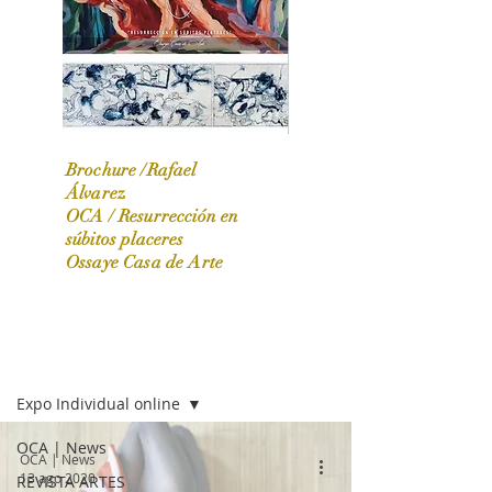
Brochure /Rafael
Álvarez
OCA /
Resurrección en
OCA|News 31 / Marzo-Abril / 2024
súbitos placeres
Ossaye Casa de Arte
OCA | NEWS
Expo Individual online
OCA | News
OCA | News
13 ago 2020
REVISTA ARTES