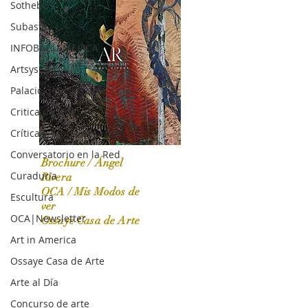
Sotheby's
Subasta
INFOBAE|AMERICA
Artsys
Palacio deBellas arte
Critica de cine
Crítica y Teoría del arte
Conversatorio en la Red
Brochure / Ángel
Curaduria
Rivera
OCA / Mis Modos de
Escultura
OCA|News 31 / Marzo-Abril / 2024
ver
OCA|Newsletter
Ossaye Casa de Arte
Art in America
Ossaye Casa de Arte
Arte al Día
Concurso de arte