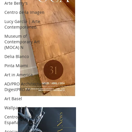
Arte Berry's
Centro de la Imagen
Lucy García | Arte
Contemporáneo.
Museum of
Contemporary Art
(MOCA) N
Delia Blanco
Pinta Miami
Art in America
AD/PRO Architectural
DigestPRO Ar
Art Basel
OCA|News 31 / Marzo-Abril / 2024
Wallpaper*
Centro Cultural de
España Santo Dom
Asociación Dominicana