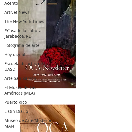
Acento
ArtNet News
The New York Times
#Casade la cultura
Jarabacoa, RD
Fotografía de arte
Hoy digital
Escuela de artes de la
UASD
Arte San Ramón
El Museo de Las
OCA|News 32/ Mayo-Junio-Julio, 2023
Américas (MLA)
Puerto Rico
Listin Diario
Museo de Arte Moderno
MAN