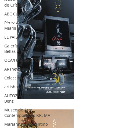
de Críticos d
ABC Cultural
Pérez Art Museum
Miami
EL PAÍS
Galería Nacional de
Bellas Artes
OCA/Fundación de arte
ARTnews
Coleccionismo
artishockrevista
AUTOZAMA/Mercedes-
Benz
OCA|News 30 /Enero-Febrero / 2024
Museo de Arte
Contemporáneo P.R. MA
Marianne de Tolentino