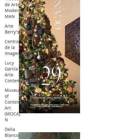
de Arte
Moderno
MAN
Arte
Berry's
Centro
de la
Imagen
Lucy
García |
Arte
Contemporáneo.
Museum
of
Contemporary
Art
(MOCA)
OCA|News 28 / Noviembre-Diciembre, 2023
N
Delia
Blanco