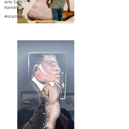
Arte San
Ramón
#oca/news
2OCA Newsletter _.pdf4