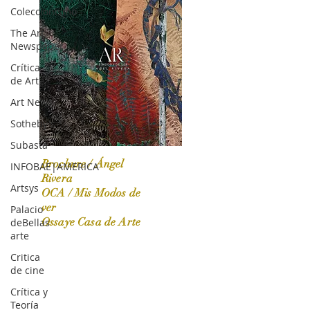
Coleccionismo
The Art
Newspaper
Crítica
de Arte
Art News
Sotheby's
Subasta
Brochure / Ángel
INFOBAE|AMERICA
Rivera
Artsys
OCA / Mis Modos de
OCA|News 31 / Marzo-Abril / 2024
ver
Palacio
Ossaye Casa de Arte
deBellas
arte
Critica
de cine
Crítica y
Teoría