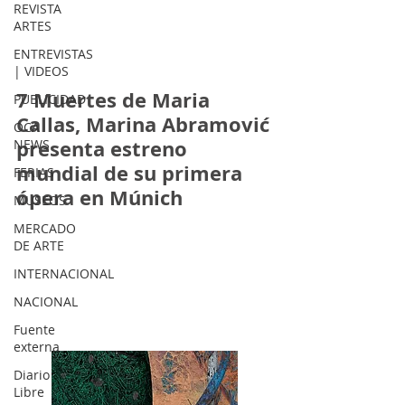
REVISTA
ARTES
ENTREVISTAS
| VIDEOS
7 Muertes de Maria
PUBLICIDAD
Callas, Marina Abramović
OCA
presenta estreno
NEWS
mundial de su primera
FERIAS
ópera en Múnich
MUSEOS
MERCADO
DE ARTE
INTERNACIONAL
NACIONAL
Fuente
externa
Diario
Libre