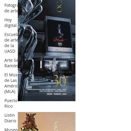
Fotografía
de arte
Hoy
digital
Escuela
de artes
de la
UASD
Arte San
Ramón
El Museo
de Las
Américas
(MLA)
Puerto
OCA|News 30 /Enero-Febrero / 2024
Rico
Listin
Diario
Museo