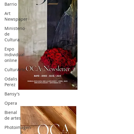
Barrio
Art
Newspaper
Ministerio
de
Cultura
Expo
Individual
online
CulturArte
Odalis
Perez
OCA|News 32/ Mayo-Junio-Julio, 2023
Bansy's
Opera
Bienal
de artes
Photoimagen