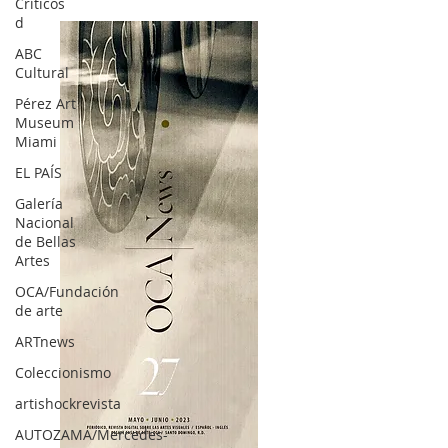
Críticos
d
ABC
Cultural
Pérez Art
Museum
Miami
EL PAÍS
Galería
Nacional
de Bellas
Artes
OCA/Fundación
de arte
ARTnews
Coleccionismo
artishockrevista
AUTOZAMA/Mercedes-