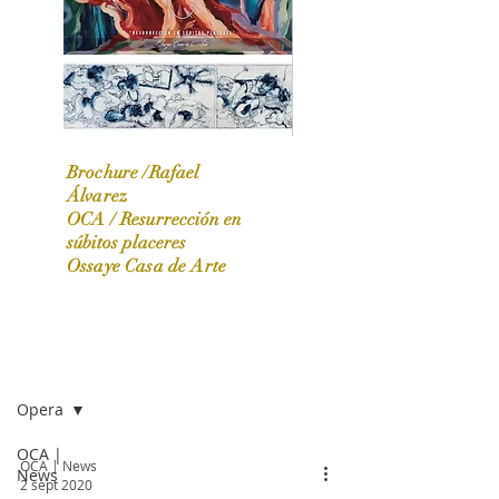
Brochure /Rafael
Álvarez
OCA /
Resurrección en
OCA|News 31 / Marzo-Abril / 2024
súbitos placeres
Ossaye Casa de Arte
OCA | NEWS
Opera
OCA |
OCA | News
News
2 sept 2020