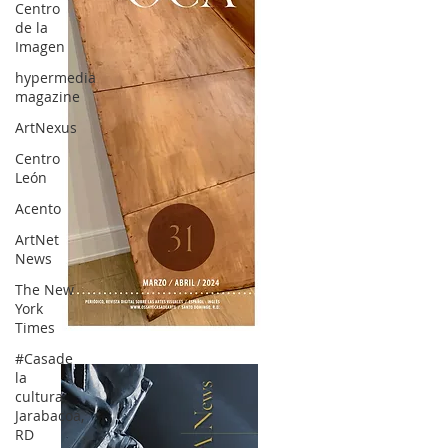
Centro
de la
Imagen
hypermedia
magazine
ArtNexus
Centro
León
Acento
ArtNet
News
The New
York
Times
OCA|News 31 / Marzo-Abril / 2024
#Casade
la
cultura
Jarabacoa,
RD