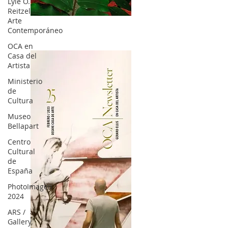
Lyle O.
Reitzel
2OCA Newsletter _.pdf4
Arte
Contemporáneo
OCA en
Casa del
Artista
Ministerio
de
Cultura
Museo
Bellapart
Centro
Cultural
de
España
PhotoImagen
2024
ARS /
Gallery,