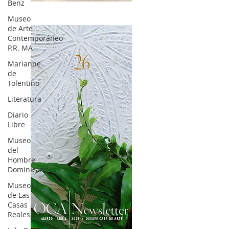
Benz
OCA|News 27 / Mayo-Junio, 2023
Museo
de Arte
Contemporáneo
P.R. MA
Marianne
de
Tolentino
Literatura
Diario
Libre
Museo
del
Hombre
Dominicano
Museo
de Las
Casas
Reales