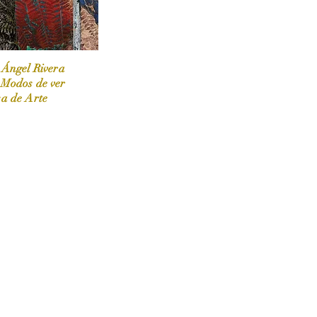
 Ángel Rivera
 Modos de ver
sa de Arte
 / Marzo-Abril / 2024