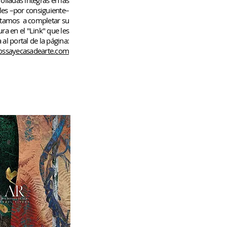
rolladas
íntegras en las
les –por consiguiente–
rtamos
a completar su
ura en el "Link" que les
 al portal de la página:
ssayecasadearte.com