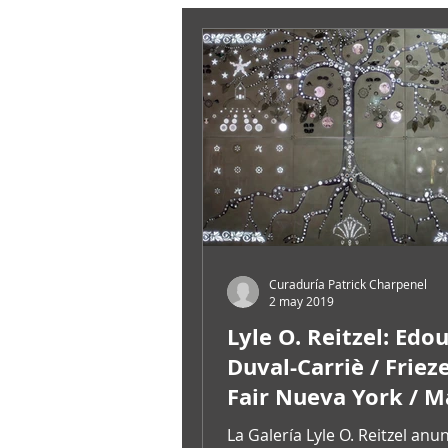
Curaduría Patrick Charpenel
2 may 2019
Lyle O. Reitzel: Edo
Duval-Carriè / Friez
Fair Nueva York / 
2019 / Sección: “Diá
La Galería Lyle O. Reitzel anu