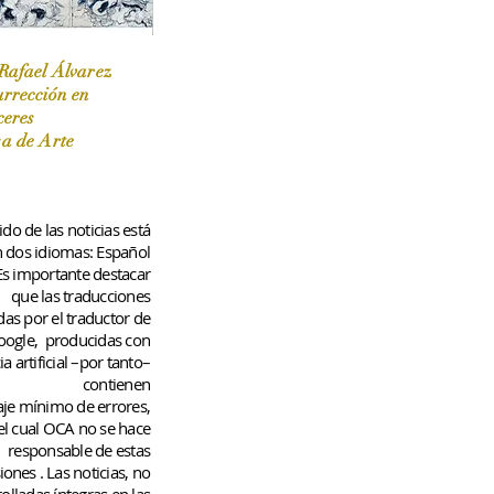
Rafael Álvarez
urrección en
ceres
 / Marzo-Abril / 2024
sa de Arte
do de las noticias está
n dos idiomas: Español
 Es importante destacar
que las traducciones
das por el traductor de
oogle,
producidas con
ia artificial –por tanto–
contienen
aje
mínimo
de errores,
el cual OCA no se hace
responsable de estas
iones
. Las noticias, no