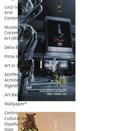
Lucy García |
Arte
Contemporáneo.
Museum of
Contemporary
Art (MOCA) N
Delia Blanco
Pinta Miami
Art in America
AD/PRO
Architectural
DigestPRO Ar
Art Basel
Wallpaper*
OCA|News 30 /Enero-Febrero / 2024
Centro
Cultural de
España Santo
Dom