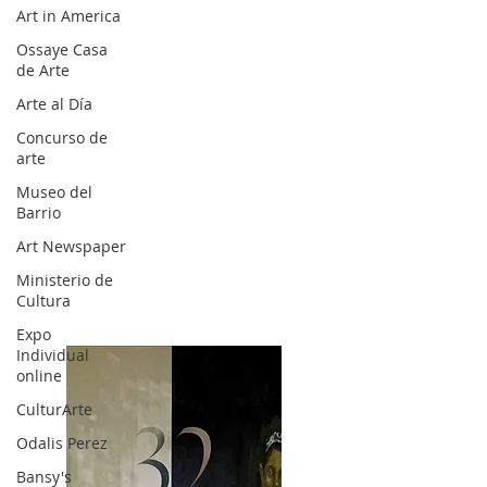
Art in America
Ossaye Casa
de Arte
Arte al Día
Concurso de
arte
Museo del
Barrio
Art Newspaper
Ministerio de
Cultura
Expo
Individual
online
CulturArte
Odalis Perez
Bansy's