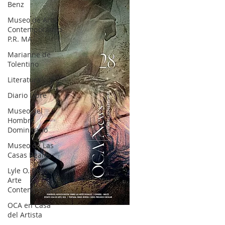
Benz
Museo de Arte
Contemporáneo
P.R. MA
Marianne de
Tolentino
Literatura
Diario Libre
Museo del
Hombre
Dominicano
Museo de Las
Casas Reales
Lyle O. Reitzel
Arte
Contemporáneo
OCA en Casa
OCA|News 28 / Julio-Agosto-Septiembre, 2023
del Artista