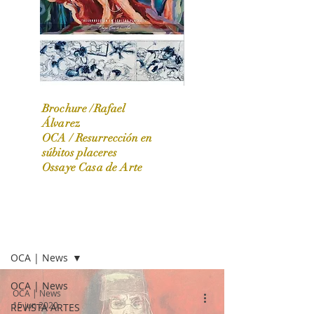
Brochure /Rafael
Álvarez
OCA /
Resurrección en
OCA|News 31 / Marzo-Abril / 2024
súbitos placeres
Ossaye Casa de Arte
OCA | NEWS
OCA | News
OCA | News
OCA | News
15 jun 2020
REVISTA ARTES