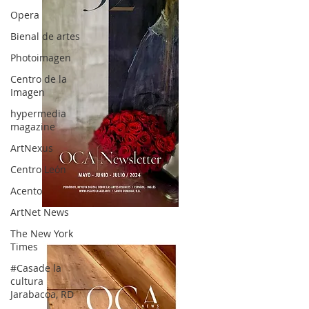
Opera
Bienal de artes
Photoimagen
Centro de la
Imagen
hypermedia
magazine
ArtNexus
Centro León
Acento
ArtNet News
OCA|News 32/ Mayo-Junio-Julio, 2023
The New York
Times
#Casade la
cultura
Jarabacoa, RD