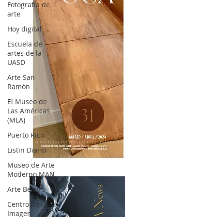
Fotografía de
arte
Hoy digital
Escuela de
artes de la
UASD
Arte San
Ramón
El Museo de
Las Américas
(MLA)
Puerto Rico
Listin Diario
OCA|News 31 / Marzo-Abril / 2024
Museo de Arte
Moderno MAN
Arte Berry's
Centro de la
Imagen