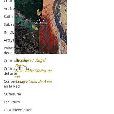
Crítica de Arte
Art News
Sotheby's
Subasta
INFOBAE|AMERICA
Artsys
Palacio
deBellas arte
Brochure / Ángel
Critica de cine
Rivera
Crítica y Teoría
OCA / Mis Modos de
del arte
OCA|News 31 / Marzo-Abril / 2024
ver
Conversatorio
Ossaye Casa de Arte
en la Red
Curaduria
Escultura
OCA|Newsletter