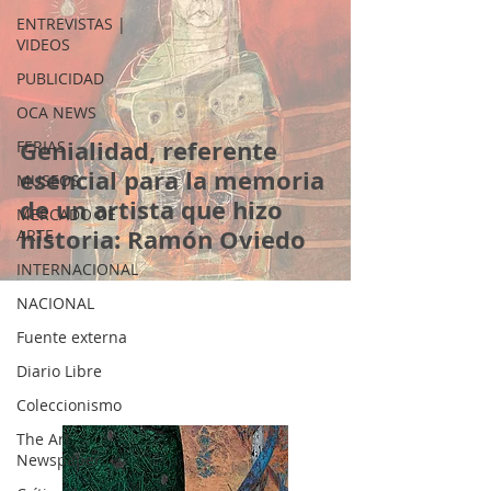
ENTREVISTAS |
VIDEOS
PUBLICIDAD
OCA NEWS
Genialidad, referente
FERIAS
esencial para la memoria
MUSEOS
de un artista que hizo
MERCADO DE
historia: Ramón Oviedo
ARTE
INTERNACIONAL
NACIONAL
Fuente externa
Diario Libre
Coleccionismo
The Art
Newspaper