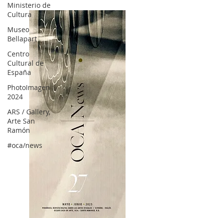
Ministerio de
Cultura
Museo
Bellapart
Centro
Cultural de
España
PhotoImagen
2024
ARS / Gallery,
Arte San
Ramón
#oca/news