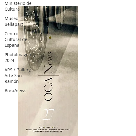
Ministerio de
Cultura
Museo
Bellapart
Centro
Cultural de
España
PhotoImagen
2024
ARS / Gallery,
Arte San
Ramón
#oca/news