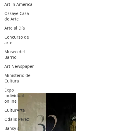
Art in America
Ossaye Casa
de Arte
Arte al Día
Concurso de
arte
Museo del
Barrio
Art Newspaper
Ministerio de
Cultura
Expo
Individual
online
CulturArte
Odalis Perez
Bansy's