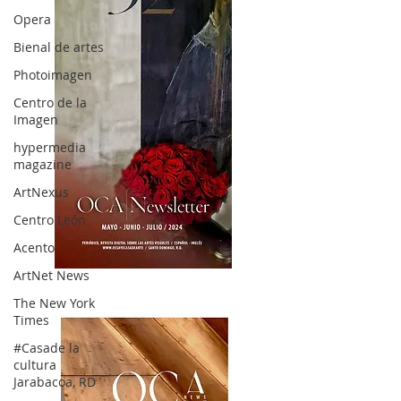
Opera
Bienal de artes
Photoimagen
Centro de la
Imagen
hypermedia
magazine
ArtNexus
Centro León
Acento
ArtNet News
OCA|News 32/ Mayo-Junio-Julio, 2023
The New York
Times
#Casade la
cultura
Jarabacoa, RD