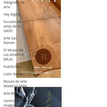
Fotografía de
arte
Hoy digital
Escuela de
artes de la
UASD
Arte San
Ramón
El Museo de
Las Américas
(MLA)
Puerto Rico
Listin Diario
OCA|News 31 / Marzo-Abril / 2024
Museo de Arte
Moderno MAN
Arte Berry's
Centro de la
Imagen