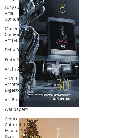
Lucy García |
Arte
Contemporáneo.
Museum of
Contemporary
Art (MOCA) N
Delia Blanco
Pinta Miami
Art in America
AD/PRO
Architectural
DigestPRO Ar
Art Basel
Wallpaper*
OCA|News 30 /Enero-Febrero / 2024
Centro
Cultural de
España Santo
Dom