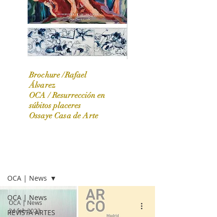
Brochure /Rafael
Álvarez
OCA /
Resurrección en
OCA|News 31 / Marzo-Abril / 2024
súbitos placeres
Ossaye Casa de Arte
OCA | NEWS
OCA | News
OCA | News
OCA | News
24 feb 2023
REVISTA ARTES