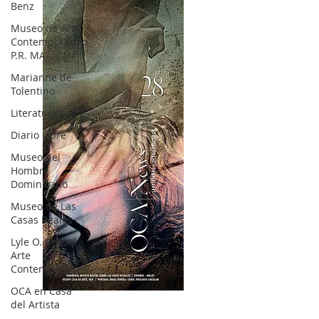
Benz
Museo de Arte
Contemporáneo
P.R. MA
Marianne de
Tolentino
Literatura
Diario Libre
Museo del
Hombre
Dominicano
Museo de Las
Casas Reales
Lyle O. Reitzel
Arte
Contemporáneo
OCA en Casa
OCA|News 28 / Julio-Agosto-Septiembre, 2023
del Artista