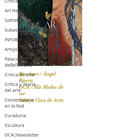
Crítica de Arte
Art News
Sotheby's
Subasta
INFOBAE|AMERICA
Artsys
Palacio
deBellas arte
Brochure / Ángel
Critica de cine
Rivera
Crítica y Teoría
OCA / Mis Modos de
del arte
OCA|News 31 / Marzo-Abril / 2024
ver
Conversatorio
Ossaye Casa de Arte
en la Red
Curaduria
Escultura
OCA|Newsletter