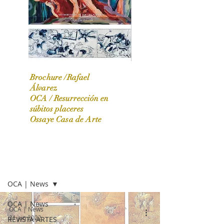
Brochure /Rafael
Álvarez
OCA /
Resurrección en
OCA|News 31 / Marzo-Abril / 2024
súbitos placeres
Ossaye Casa de Arte
OCA | NEWS
OCA | News
OCA | News
OCA | News
21 jun 2022
REVISTA ARTES