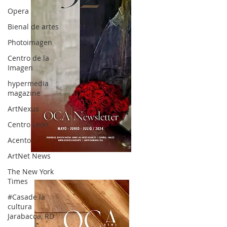
Opera
Bienal de artes
Photoimagen
Centro de la
Imagen
hypermedia
magazine
ArtNexus
Centro León
Acento
ArtNet News
OCA|News 32/ Mayo-Junio-Julio, 2023
The New York
Times
#Casade la
cultura
Jarabacoa, RD