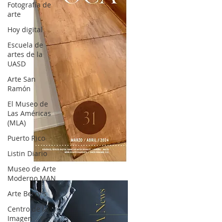
Fotografía de
arte
Hoy digital
Escuela de
artes de la
UASD
Arte San
Ramón
El Museo de
Las Américas
(MLA)
Puerto Rico
Listin Diario
OCA|News 31 / Marzo-Abril / 2024
Museo de Arte
Moderno MAN
Arte Berry's
Centro de la
Imagen