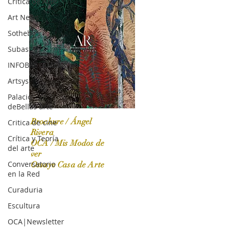
Crítica de Arte
Art News
Sotheby's
Subasta
INFOBAE|AMERICA
Artsys
Palacio
deBellas arte
Brochure / Ángel
Critica de cine
Rivera
Crítica y Teoría
OCA / Mis Modos de
del arte
OCA|News 31 / Marzo-Abril / 2024
ver
Conversatorio
Ossaye Casa de Arte
en la Red
Curaduria
Escultura
OCA|Newsletter