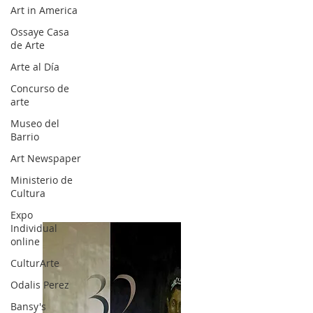
Art in America
Ossaye Casa
de Arte
Arte al Día
Concurso de
arte
Museo del
Barrio
Art Newspaper
Ministerio de
Cultura
Expo
Individual
online
CulturArte
Odalis Perez
Bansy's