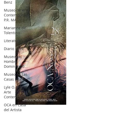
Benz
Museo de Arte
Contemporáneo
P.R. MA
Marianne de
Tolentino
Literatura
Diario Libre
Museo del
Hombre
Dominicano
Museo de Las
Casas Reales
Lyle O. Reitzel
Arte
Contemporáneo
OCA en Casa
OCA|News 28 / Julio-Agosto-Septiembre, 2023
del Artista