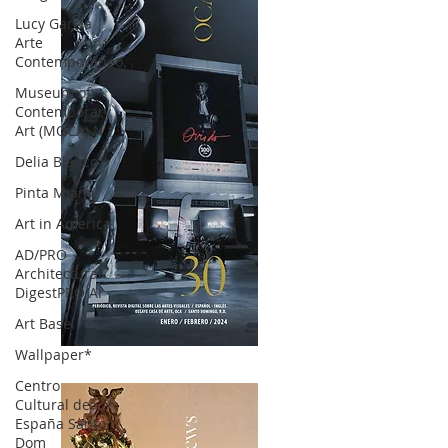
Lucy García |
Arte
Contemporáneo.
Museum of
Contemporary
Art (MOCA) N
Delia Blanco
Pinta Miami
Art in America
AD/PRO
Architectural
DigestPRO Ar
Art Basel
Wallpaper*
OCA|News 30 /Enero-Febrero / 2024
Centro
Cultural de
España Santo
Dom