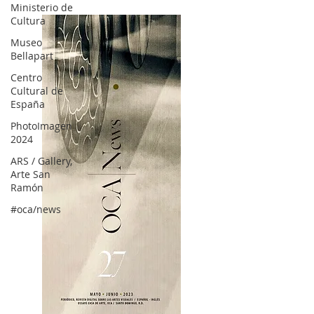
Ministerio de
Cultura
Museo
Bellapart
Centro
Cultural de
España
PhotoImagen
2024
ARS / Gallery,
Arte San
Ramón
#oca/news