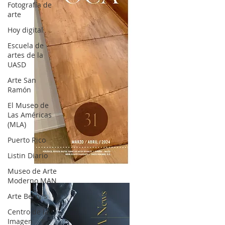
Fotografía de
arte
Hoy digital
Escuela de
artes de la
UASD
Arte San
Ramón
El Museo de
Las Américas
(MLA)
Puerto Rico
Listin Diario
OCA|News 31 / Marzo-Abril / 2024
Museo de Arte
Moderno MAN
Arte Berry's
Centro de la
Imagen