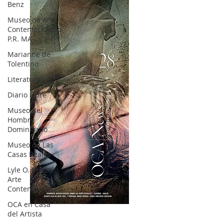
Benz
Museo de Arte
Contemporáneo
P.R. MA
Marianne de
Tolentino
Literatura
Diario Libre
Museo del
Hombre
Dominicano
Museo de Las
Casas Reales
Lyle O. Reitzel
Arte
Contemporáneo
OCA en Casa
OCA|News 28 / Julio-Agosto-Septiembre, 2023
del Artista