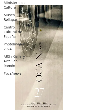
Ministerio de
Cultura
Museo
Bellapart
Centro
Cultural de
España
PhotoImagen
2024
ARS / Gallery,
Arte San
Ramón
#oca/news