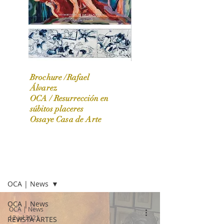
Brochure /Rafael
Álvarez
OCA /
Resurrección en
OCA|News 31 / Marzo-Abril / 2024
súbitos placeres
Ossaye Casa de Arte
OCA | NEWS
OCA | News
OCA | News
OCA | News
12 jul 2021
REVISTA ARTES