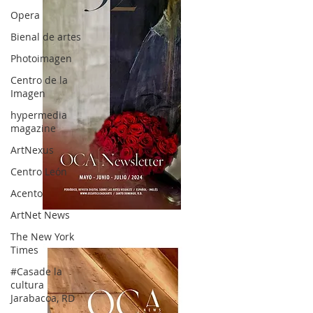
Opera
Bienal de artes
Photoimagen
Centro de la
Imagen
hypermedia
magazine
ArtNexus
Centro León
Acento
ArtNet News
OCA|News 32/ Mayo-Junio-Julio, 2023
The New York
Times
#Casade la
cultura
Jarabacoa, RD