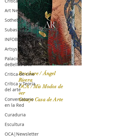
Crítica de Arte
Art News
Sotheby's
Subasta
INFOBAE|AMERICA
Artsys
Palacio
deBellas arte
Brochure / Ángel
Critica de cine
Rivera
Crítica y Teoría
OCA / Mis Modos de
del arte
OCA|News 31 / Marzo-Abril / 2024
ver
Conversatorio
Ossaye Casa de Arte
en la Red
Curaduria
Escultura
OCA|Newsletter