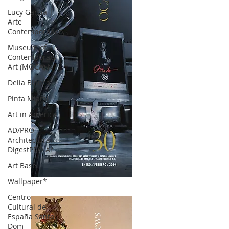
Lucy García |
Arte
Contemporáneo.
Museum of
Contemporary
Art (MOCA) N
Delia Blanco
Pinta Miami
Art in America
AD/PRO
Architectural
DigestPRO Ar
Art Basel
Wallpaper*
OCA|News 30 /Enero-Febrero / 2024
Centro
Cultural de
España Santo
Dom