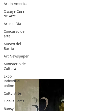
Art in America
Ossaye Casa
de Arte
Arte al Día
Concurso de
arte
Museo del
Barrio
Art Newspaper
Ministerio de
Cultura
Expo
Individual
online
CulturArte
Odalis Perez
Bansy's