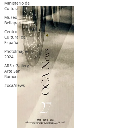
Ministerio de
Cultura
Museo
Bellapart
Centro
Cultural de
España
PhotoImagen
2024
ARS / Gallery,
Arte San
Ramón
#oca/news