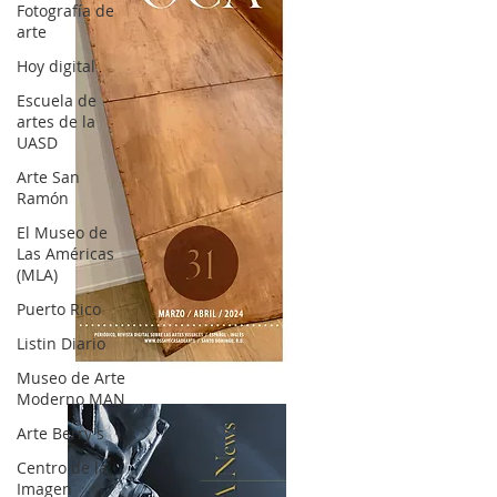
Fotografía de
arte
Hoy digital
Escuela de
artes de la
UASD
Arte San
Ramón
El Museo de
Las Américas
(MLA)
Puerto Rico
Listin Diario
OCA|News 31 / Marzo-Abril / 2024
Museo de Arte
Moderno MAN
Arte Berry's
Centro de la
Imagen