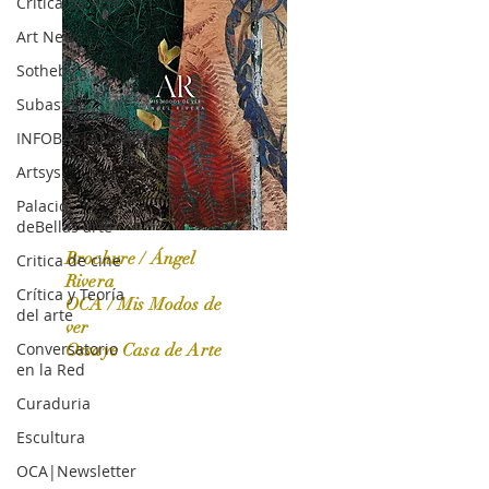
Crítica de Arte
Art News
Sotheby's
Subasta
INFOBAE|AMERICA
Artsys
Palacio
deBellas arte
Brochure / Ángel
Critica de cine
Rivera
Crítica y Teoría
OCA / Mis Modos de
del arte
OCA|News 31 / Marzo-Abril / 2024
ver
Conversatorio
Ossaye Casa de Arte
en la Red
Curaduria
Escultura
OCA|Newsletter