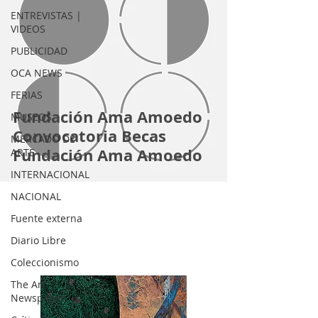
ENTREVISTAS |
VIDEOS
PUBLICIDAD
OCA NEWS
FERIAS
Fundación Ama Amoedo
MUSEOS
Convocatoria Becas
MERCADO DE
Fundación Ama Amoedo
ARTE
INTERNACIONAL
NACIONAL
Fuente externa
Diario Libre
Coleccionismo
The Art
Newspaper