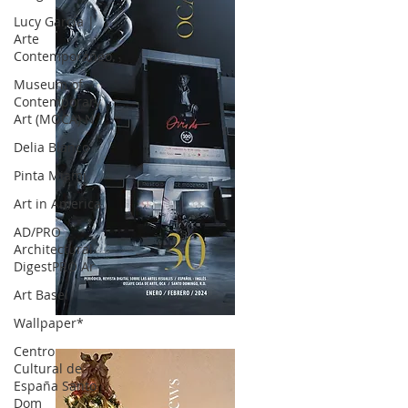
Lucy García |
Arte
Contemporáneo.
Museum of
Contemporary
Art (MOCA) N
Delia Blanco
Pinta Miami
Art in America
AD/PRO
Architectural
DigestPRO Ar
Art Basel
Wallpaper*
OCA|News 30 /Enero-Febrero / 2024
Centro
Cultural de
España Santo
Dom