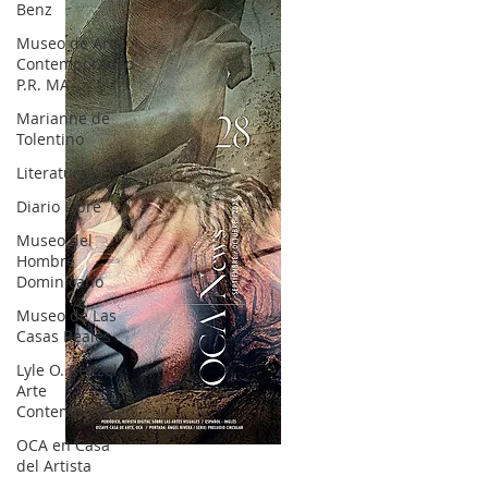
Benz
Museo de Arte
Contemporáneo
P.R. MA
Marianne de
Tolentino
Literatura
Diario Libre
Museo del
Hombre
Dominicano
Museo de Las
Casas Reales
Lyle O. Reitzel
Arte
Contemporáneo
OCA en Casa
OCA|News 28 / Julio-Agosto-Septiembre, 2023
del Artista