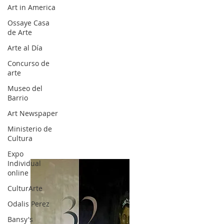
Art in America
Ossaye Casa
de Arte
Arte al Día
Concurso de
arte
Museo del
Barrio
Art Newspaper
Ministerio de
Cultura
Expo
Individual
online
CulturArte
Odalis Perez
Bansy's