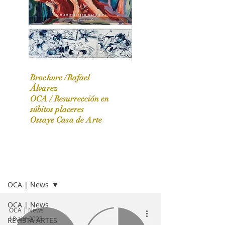
Brochure /Rafael
Álvarez
OCA /
Resurrección en
OCA|News 31 / Marzo-Abril / 2024
súbitos placeres
Ossaye Casa de Arte
OCA | NEWS
OCA | News
OCA | News
OCA | News
18 abr 2023
REVISTA ARTES