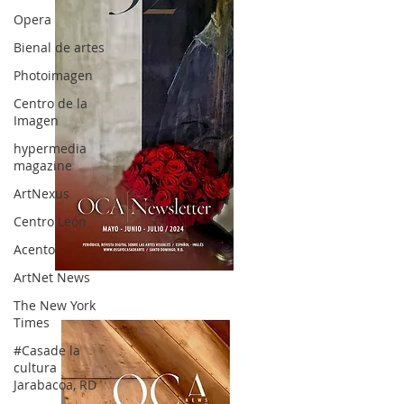
Opera
Bienal de artes
Photoimagen
Centro de la
Imagen
hypermedia
magazine
ArtNexus
Centro León
Acento
ArtNet News
OCA|News 32/ Mayo-Junio-Julio, 2023
The New York
Times
#Casade la
cultura
Jarabacoa, RD