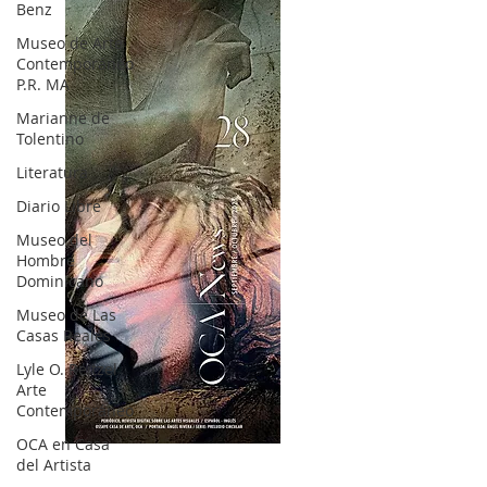
Benz
Museo de Arte
Contemporáneo
P.R. MA
Marianne de
Tolentino
Literatura
Diario Libre
Museo del
Hombre
Dominicano
Museo de Las
Casas Reales
Lyle O. Reitzel
Arte
Contemporáneo
OCA en Casa
OCA|News 28 / Julio-Agosto-Septiembre, 2023
del Artista