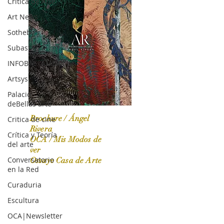
Crítica de Arte
Art News
Sotheby's
Subasta
INFOBAE|AMERICA
Artsys
Palacio
deBellas arte
Brochure / Ángel
Critica de cine
Rivera
Crítica y Teoría
OCA / Mis Modos de
del arte
OCA|News 31 / Marzo-Abril / 2024
ver
Conversatorio
Ossaye Casa de Arte
en la Red
Curaduria
Escultura
OCA|Newsletter