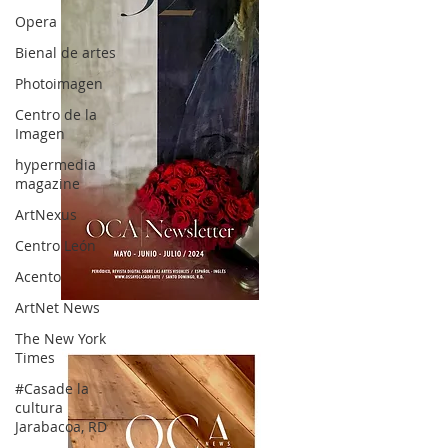
Opera
Bienal de artes
Photoimagen
Centro de la
Imagen
hypermedia
magazine
ArtNexus
Centro León
Acento
ArtNet News
OCA|News 32/ Mayo-Junio-Julio, 2023
The New York
Times
#Casade la
cultura
Jarabacoa, RD