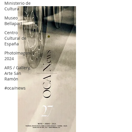
Ministerio de
Cultura
Museo
Bellapart
Centro
Cultural de
España
PhotoImagen
2024
ARS / Gallery,
Arte San
Ramón
#oca/news