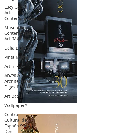
Lucy García |
Arte
Contemporáneo.
Museum of
Contemporary
Art (MOCA) N
Delia Blanco
Pinta Miami
Art in America
AD/PRO
Architectural
DigestPRO Ar
Art Basel
Wallpaper*
OCA|News 30 /Enero-Febrero / 2024
Centro
Cultural de
España Santo
Dom