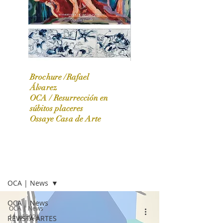
Brochure /Rafael
Álvarez
OCA /
Resurrección en
OCA|News 31 / Marzo-Abril / 2024
súbitos placeres
Ossaye Casa de Arte
OCA | NEWS
OCA | News
OCA | News
OCA | News
11 jul 2024
REVISTA ARTES