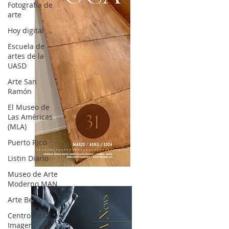
Fotografía de
arte
Hoy digital
Escuela de
artes de la
UASD
Arte San
Ramón
El Museo de
Las Américas
(MLA)
Puerto Rico
Listin Diario
OCA|News 31 / Marzo-Abril / 2024
Museo de Arte
Moderno MAN
Arte Berry's
Centro de la
Imagen