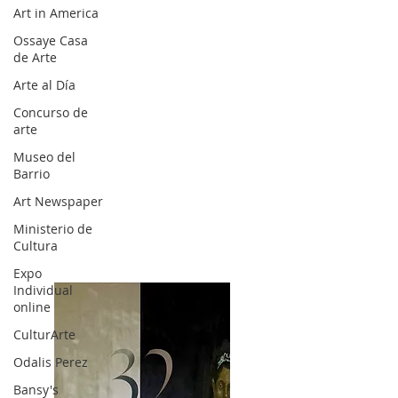
Art in America
Ossaye Casa
de Arte
Arte al Día
Concurso de
arte
Museo del
Barrio
Art Newspaper
Ministerio de
Cultura
Expo
Individual
online
CulturArte
Odalis Perez
Bansy's