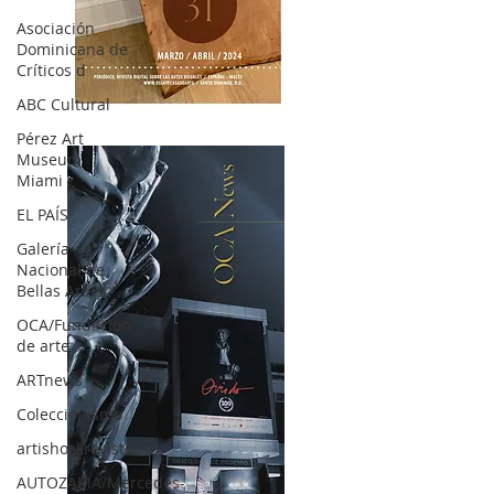
Asociación
Dominicana de
Críticos d
ABC Cultural
OCA|News 31 / Marzo-Abril / 2024
Pérez Art
Museum
Miami
EL PAÍS
Galería
Nacional de
Bellas Artes
OCA/Fundación
de arte
ARTnews
Coleccionismo
artishockrevista
AUTOZAMA/Mercedes-