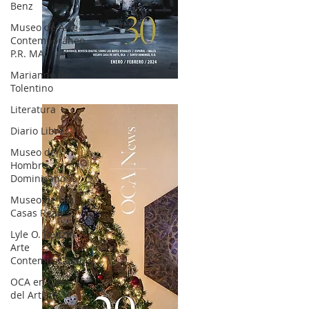
Benz
Museo de Arte
Contemporáneo
P.R. MA
Marianne de
OCA|News 30 /Enero-Febrero / 2024
Tolentino
Literatura
Diario Libre
Museo del
Hombre
Dominicano
Museo de Las
Casas Reales
Lyle O. Reitzel
Arte
Contemporáneo
OCA en Casa
del Artista