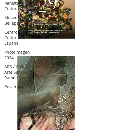
Ministerio de
Cultura
Museo
Bellapart
Centro
Cultural de
OCA|News 28 / Noviembre-Diciembre, 2023
España
PhotoImagen
2024
ARS / Gallery,
Arte San
Ramón
#oca/news