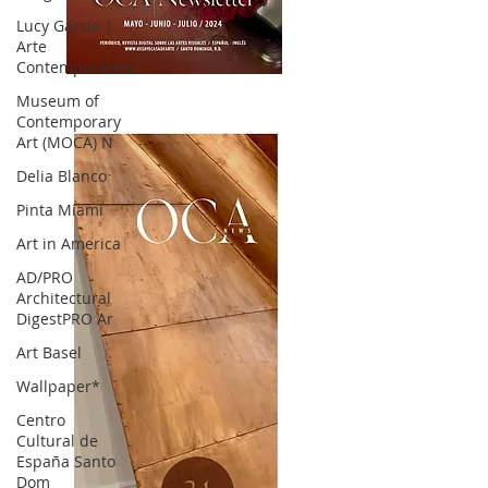
Lucy García |
Arte
Contemporáneo.
OCA|News 32/ Mayo-Junio-Julio, 2023
Museum of
Contemporary
Art (MOCA) N
Delia Blanco
Pinta Miami
Art in America
AD/PRO
Architectural
DigestPRO Ar
Art Basel
Wallpaper*
Centro
Cultural de
España Santo
Dom