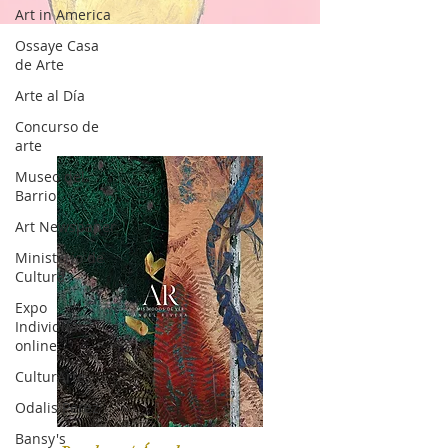
Art in America
Ossaye Casa
de Arte
Arte al Día
Concurso de
arte
Museo del
Barrio
Art Newspaper
Ministerio de
Cultura
Expo
Individual
online
CulturArte
Odalis Perez
Bansy's