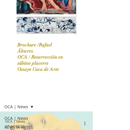
Brochure /Rafael
Álvarez
OCA /
Resurrección en
OCA|News 31 / Marzo-Abril / 2024
súbitos placeres
Ossaye Casa de Arte
OCA | NEWS
OCA | News
OCA | News
OCA | News
27 oct 2023
REVISTA ARTES