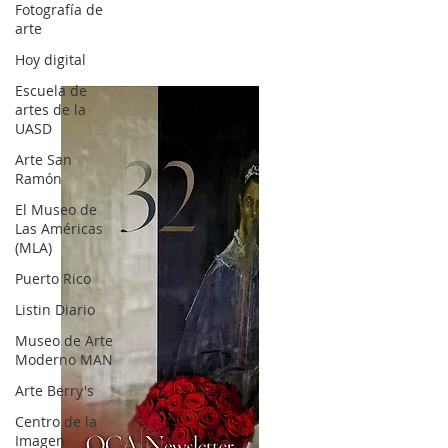
Fotografía de
arte
Hoy digital
Escuela de
artes de la
UASD
Arte San
Ramón
El Museo de
Las Américas
(MLA)
Puerto Rico
Listin Diario
Museo de Arte
Moderno MAN
Arte Berry's
Centro de la
Imagen