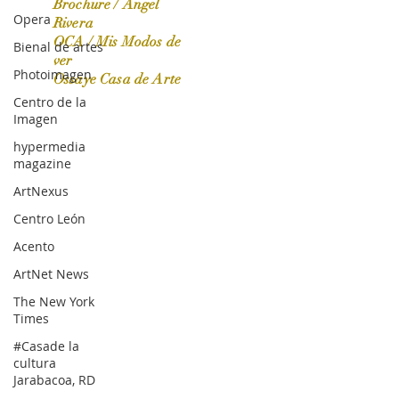
Brochure / Ángel
Opera
Rivera
OCA / Mis Modos de
Bienal de artes
OCA|News 31 / Marzo-Abril / 2024
ver
Photoimagen
Ossaye Casa de Arte
Centro de la
Imagen
hypermedia
magazine
ArtNexus
Centro León
Acento
ArtNet News
The New York
Times
#Casade la
cultura
Jarabacoa, RD