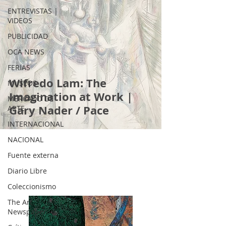
ENTREVISTAS |
VIDEOS
PUBLICIDAD
OCA NEWS
FERIAS
Wifredo Lam: The
MUSEOS
Imagination at Work |
MERCADO DE
Gary Nader / Pace
ARTE
INTERNACIONAL
NACIONAL
Fuente externa
Diario Libre
Coleccionismo
The Art
Newspaper