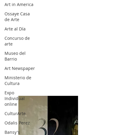
Art in America
Ossaye Casa
de Arte
Arte al Día
Concurso de
arte
Museo del
Barrio
Art Newspaper
Ministerio de
Cultura
Expo
Individual
online
CulturArte
Odalis Perez
Bansy's