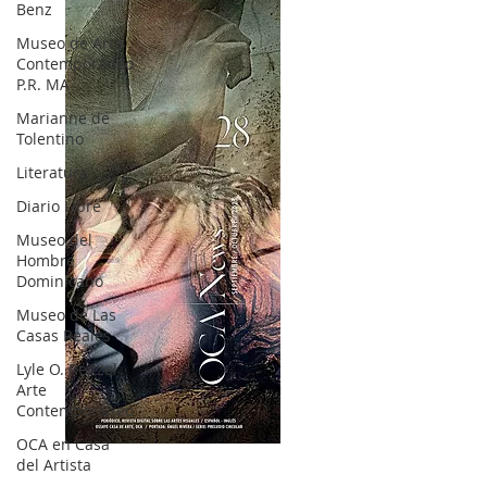
Benz
Museo de Arte
Contemporáneo
P.R. MA
Marianne de
Tolentino
Literatura
Diario Libre
Museo del
Hombre
Dominicano
Museo de Las
Casas Reales
Lyle O. Reitzel
Arte
Contemporáneo
OCA en Casa
OCA|News 28 / Julio-Agosto-Septiembre, 2023
del Artista