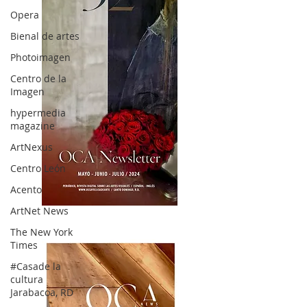
Opera
Bienal de artes
Photoimagen
Centro de la
Imagen
hypermedia
magazine
ArtNexus
Centro León
Acento
ArtNet News
OCA|News 32/ Mayo-Junio-Julio, 2023
The New York
Times
#Casade la
cultura
Jarabacoa, RD