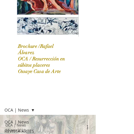
Brochure /Rafael
Álvarez
OCA /
Resurrección en
OCA|News 31 / Marzo-Abril / 2024
súbitos placeres
Ossaye Casa de Arte
OCA | NEWS
OCA | News
OCA | News
OCA | News
16 nov 2021
REVISTA ARTES