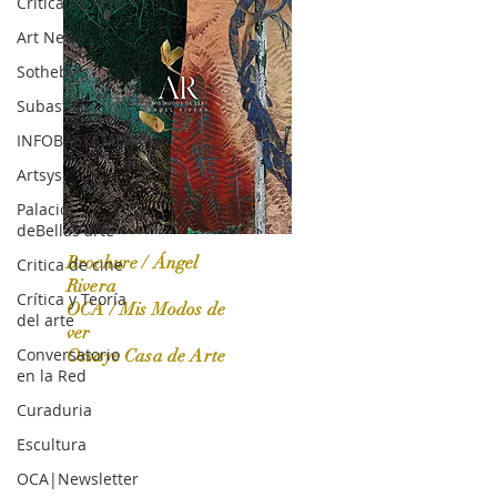
Crítica de Arte
Art News
Sotheby's
Subasta
INFOBAE|AMERICA
Artsys
Palacio
deBellas arte
Brochure / Ángel
Critica de cine
Rivera
Crítica y Teoría
OCA / Mis Modos de
del arte
OCA|News 31 / Marzo-Abril / 2024
ver
Conversatorio
Ossaye Casa de Arte
en la Red
Curaduria
Escultura
OCA|Newsletter