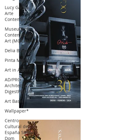
Lucy García |
Arte
Contemporáneo.
Museum of
Contemporary
Art (MOCA) N
Delia Blanco
Pinta Miami
Art in America
AD/PRO
Architectural
DigestPRO Ar
Art Basel
Wallpaper*
OCA|News 30 /Enero-Febrero / 2024
Centro
Cultural de
España Santo
Dom