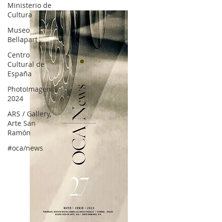
Ministerio de
Cultura
Museo
Bellapart
Centro
Cultural de
España
PhotoImagen
2024
ARS / Gallery,
Arte San
Ramón
#oca/news