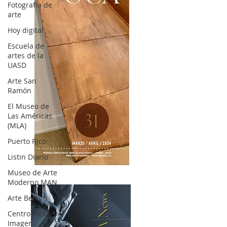
Fotografía de
arte
Hoy digital
Escuela de
artes de la
UASD
Arte San
Ramón
El Museo de
Las Américas
(MLA)
Puerto Rico
Listin Diario
OCA|News 31 / Marzo-Abril / 2024
Museo de Arte
Moderno MAN
Arte Berry's
Centro de la
Imagen