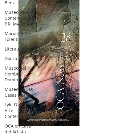
Benz
Museo de Arte
Contemporáneo
P.R. MA
Marianne de
Tolentino
Literatura
Diario Libre
Museo del
Hombre
Dominicano
Museo de Las
Casas Reales
Lyle O. Reitzel
Arte
Contemporáneo
OCA en Casa
OCA|News 28 / Julio-Agosto-Septiembre, 2023
del Artista