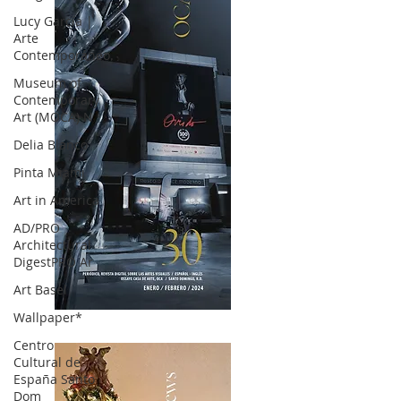
Lucy García |
Arte
Contemporáneo.
Museum of
Contemporary
Art (MOCA) N
Delia Blanco
Pinta Miami
Art in America
AD/PRO
Architectural
DigestPRO Ar
Art Basel
Wallpaper*
OCA|News 30 /Enero-Febrero / 2024
Centro
Cultural de
España Santo
Dom