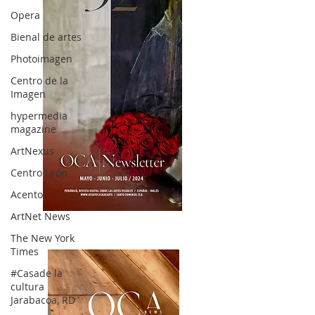
Opera
Bienal de artes
Photoimagen
Centro de la
Imagen
hypermedia
magazine
ArtNexus
Centro León
Acento
ArtNet News
OCA|News 32/ Mayo-Junio-Julio, 2023
The New York
Times
#Casade la
cultura
Jarabacoa, RD