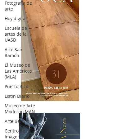
Fotografía de
arte
Hoy digital
Escuela de
artes de la
UASD
Arte San
Ramón
El Museo de
Las Américas
(MLA)
Puerto Rico
Listin Diario
OCA|News 31 / Marzo-Abril / 2024
Museo de Arte
Moderno MAN
Arte Berry's
Centro de la
Imagen