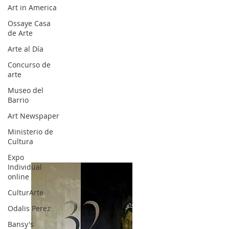
Art in America
Ossaye Casa
de Arte
Arte al Día
Concurso de
arte
Museo del
Barrio
Art Newspaper
Ministerio de
Cultura
Expo
Individual
online
CulturArte
Odalis Perez
Bansy's