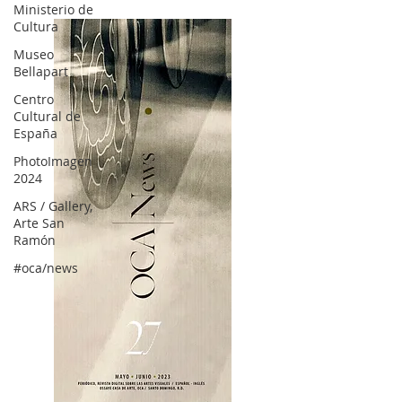
Ministerio de
Cultura
Museo
Bellapart
Centro
Cultural de
España
PhotoImagen
2024
ARS / Gallery,
Arte San
Ramón
#oca/news