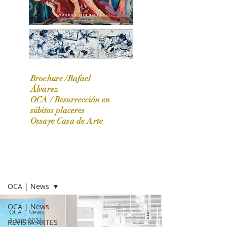
Brochure /Rafael
Álvarez
OCA /
Resurrección en
OCA|News 31 / Marzo-Abril / 2024
súbitos placeres
Ossaye Casa de Arte
OCA | NEWS
OCA | News
OCA | News
OCA | News
3 sept 2021
REVISTA ARTES