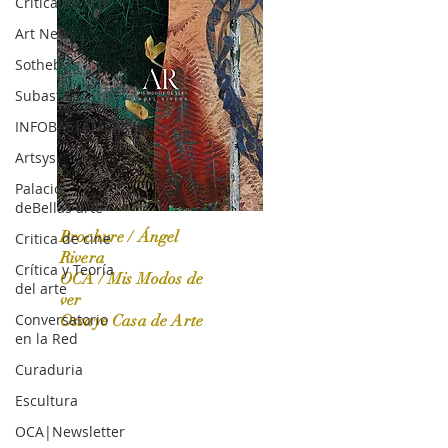
Crítica de Arte
Art News
Sotheby's
Subasta
INFOBAE|AMERICA
Artsys
Palacio
deBellas arte
Brochure / Ángel
Critica de cine
Rivera
Crítica y Teoría
OCA / Mis Modos de
del arte
OCA|News 31 / Marzo-Abril / 2024
ver
Conversatorio
Ossaye Casa de Arte
en la Red
Curaduria
Escultura
OCA|Newsletter