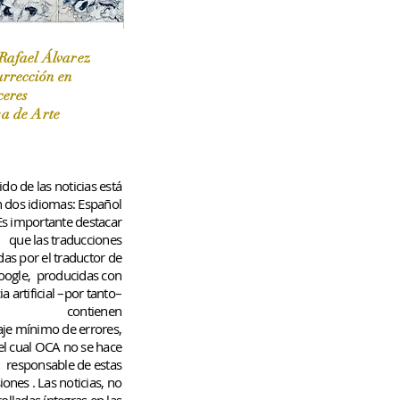
Rafael Álvarez
urrección en
ceres
 / Marzo-Abril / 2024
sa de Arte
do de las noticias está
n dos idiomas: Español
 Es importante destacar
que las traducciones
das por el traductor de
oogle,
producidas con
ia artificial –por tanto–
contienen
aje
mínimo
de errores,
el cual OCA no se hace
responsable de estas
iones
. Las noticias, no