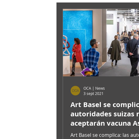
OCA | News
3 sept 2021
Art Basel se complic
autoridades suizas 
aceptarán vacuna A
Zeneca US. Avisa no 
Art Basel se complica: las au