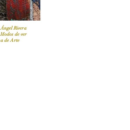
 Ángel Rivera
 Modos de ver
sa de Arte
 / Marzo-Abril / 2024