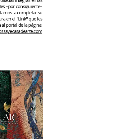
rolladas
íntegras en las
les –por consiguiente–
rtamos
a completar su
ura en el "Link" que les
 al portal de la página:
ssayecasadearte.com