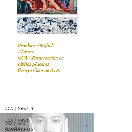
Brochure /Rafael
Álvarez
OCA /
Resurrección en
OCA|News 31 / Marzo-Abril / 2024
súbitos placeres
Ossaye Casa de Arte
OCA | NEWS
OCA | News
OCA | News
OCA | News
4 jun 2022
REVISTA ARTES