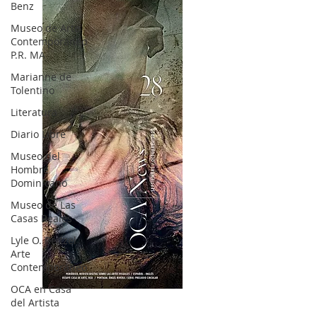
Benz
Museo de Arte
Contemporáneo
P.R. MA
Marianne de
Tolentino
Literatura
Diario Libre
Museo del
Hombre
Dominicano
Museo de Las
Casas Reales
Lyle O. Reitzel
Arte
Contemporáneo
OCA en Casa
OCA|News 28 / Julio-Agosto-Septiembre, 2023
del Artista