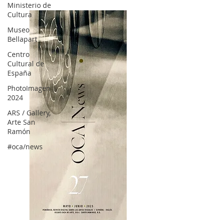
Ministerio de
Cultura
Museo
Bellapart
Centro
Cultural de
España
PhotoImagen
2024
ARS / Gallery,
Arte San
Ramón
#oca/news