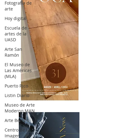
Fotografía de
arte
Hoy digital
Escuela de
artes de la
UASD
Arte San
Ramón
El Museo de
Las Américas
(MLA)
Puerto Rico
Listin Diario
OCA|News 31 / Marzo-Abril / 2024
Museo de Arte
Moderno MAN
Arte Berry's
Centro de la
Imagen