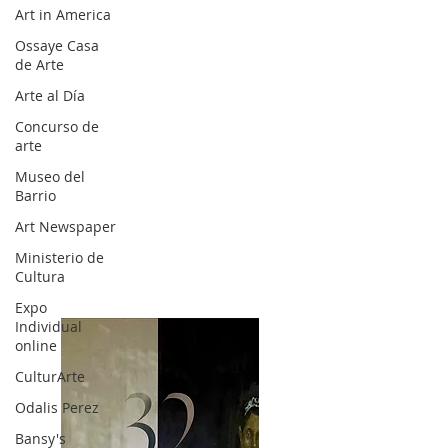
Art in America
Ossaye Casa
de Arte
Arte al Día
Concurso de
arte
Museo del
Barrio
Art Newspaper
Ministerio de
Cultura
Expo
Individual
online
CulturArte
Odalis Perez
Bansy's