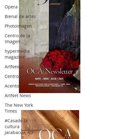
Opera
Bienal de artes
Photoimagen
Centro de la
Imagen
hypermedia
magazine
ArtNexus
Centro León
Acento
ArtNet News
OCA|News 32/ Mayo-Junio-Julio, 2023
The New York
Times
#Casade la
cultura
Jarabacoa, RD