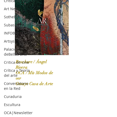
Crítica de Arte
Art News
Sotheby's
Subasta
INFOBAE|AMERICA
Artsys
Palacio
deBellas arte
Brochure / Ángel
Critica de cine
Rivera
Crítica y Teoría
OCA / Mis Modos de
del arte
OCA|News 31 / Marzo-Abril / 2024
ver
Conversatorio
Ossaye Casa de Arte
en la Red
Curaduria
Escultura
OCA|Newsletter