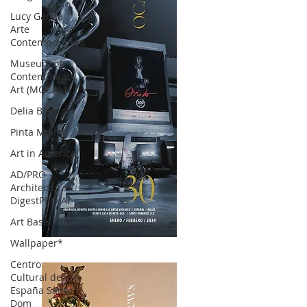
Lucy García |
Arte
Contemporáneo.
Museum of
Contemporary
Art (MOCA) N
Delia Blanco
Pinta Miami
Art in America
AD/PRO
Architectural
DigestPRO Ar
Art Basel
Wallpaper*
OCA|News 30 /Enero-Febrero / 2024
Centro
Cultural de
España Santo
Dom