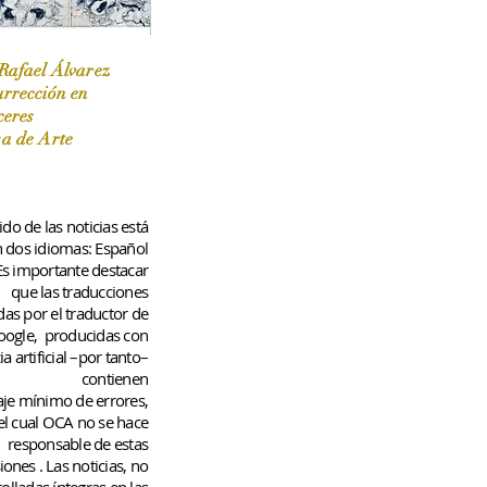
Rafael Álvarez
urrección en
ceres
 / Marzo-Abril / 2024
sa de Arte
do de las noticias está
n dos idiomas: Español
 Es importante destacar
que las traducciones
das por el traductor de
oogle,
producidas con
ia artificial –por tanto–
contienen
aje
mínimo
de errores,
el cual OCA no se hace
responsable de estas
iones
. Las noticias, no