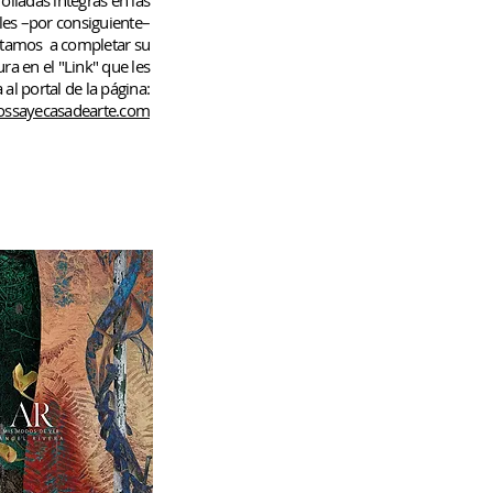
rolladas
íntegras en las
les –por consiguiente–
rtamos
a completar su
ura en el "Link" que les
 al portal de la página:
ssayecasadearte.com