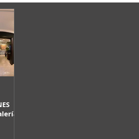
NES
lería