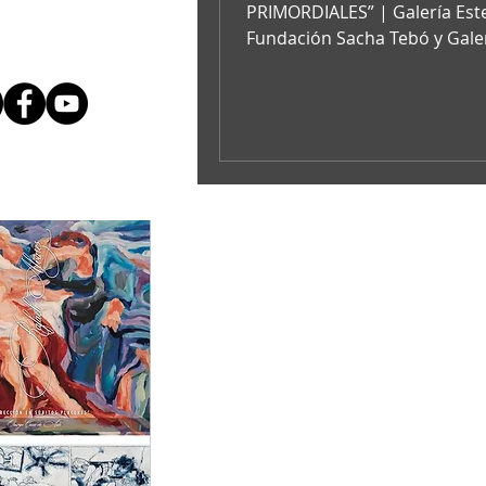
PRIMORDIALES” | Galería Este
Fundación Sacha Tebó y Gale
Estévez, con motivo del anive
del Maestro...