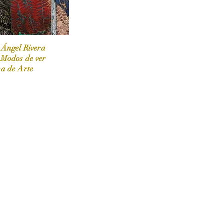
 Ángel Rivera
 Modos de ver
sa de Arte
 / Marzo-Abril / 2024