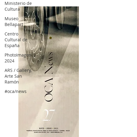
Ministerio de
Cultura
Museo
Bellapart
Centro
Cultural de
España
PhotoImagen
2024
ARS / Gallery,
Arte San
Ramón
#oca/news