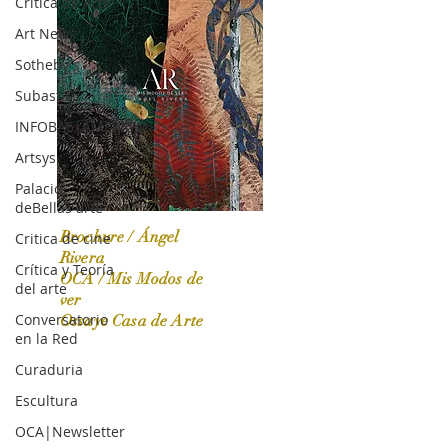
Crítica de Arte
Art News
Sotheby's
Subasta
INFOBAE|AMERICA
Artsys
Palacio
deBellas arte
Brochure / Ángel
Critica de cine
Rivera
Crítica y Teoría
OCA / Mis Modos de
del arte
OCA|News 31 / Marzo-Abril / 2024
ver
Conversatorio
Ossaye Casa de Arte
en la Red
Curaduria
Escultura
OCA|Newsletter