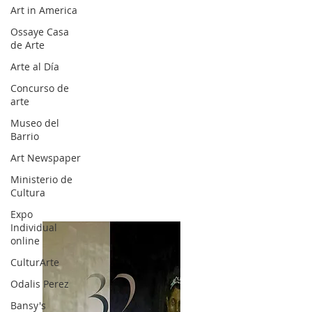
Art in America
Ossaye Casa
de Arte
Arte al Día
Concurso de
arte
Museo del
Barrio
Art Newspaper
Ministerio de
Cultura
Expo
Individual
online
CulturArte
Odalis Perez
Bansy's