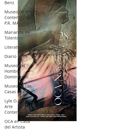
Benz
Museo de Arte
Contemporáneo
P.R. MA
Marianne de
Tolentino
Literatura
Diario Libre
Museo del
Hombre
Dominicano
Museo de Las
Casas Reales
Lyle O. Reitzel
Arte
Contemporáneo
OCA en Casa
OCA|News 28 / Julio-Agosto-Septiembre, 2023
del Artista