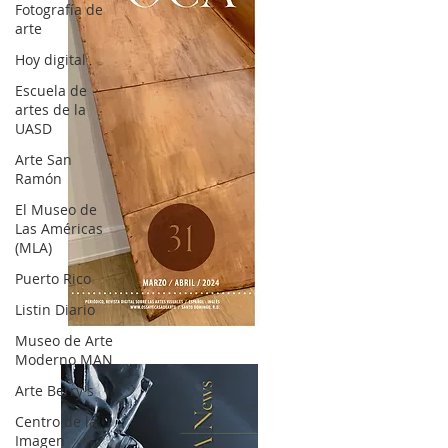
Fotografía de
arte
Hoy digital
Escuela de
artes de la
UASD
Arte San
Ramón
El Museo de
Las Américas
(MLA)
Puerto Rico
Listin Diario
OCA|News 31 / Marzo-Abril / 2024
Museo de Arte
Moderno MAN
Arte Berry's
Centro de la
Imagen