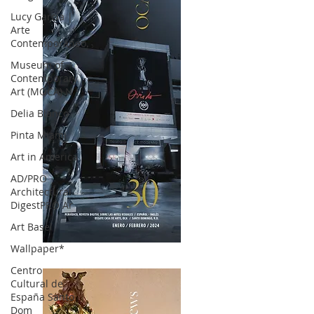
Lucy García |
Arte
Contemporáneo.
Museum of
Contemporary
Art (MOCA) N
Delia Blanco
Pinta Miami
Art in America
AD/PRO
Architectural
DigestPRO Ar
Art Basel
Wallpaper*
OCA|News 30 /Enero-Febrero / 2024
Centro
Cultural de
España Santo
Dom