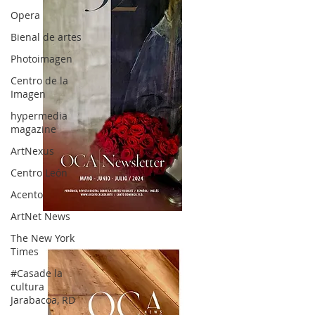
Opera
Bienal de artes
Photoimagen
Centro de la
Imagen
hypermedia
magazine
ArtNexus
Centro León
Acento
ArtNet News
OCA|News 32/ Mayo-Junio-Julio, 2023
The New York
Times
#Casade la
cultura
Jarabacoa, RD