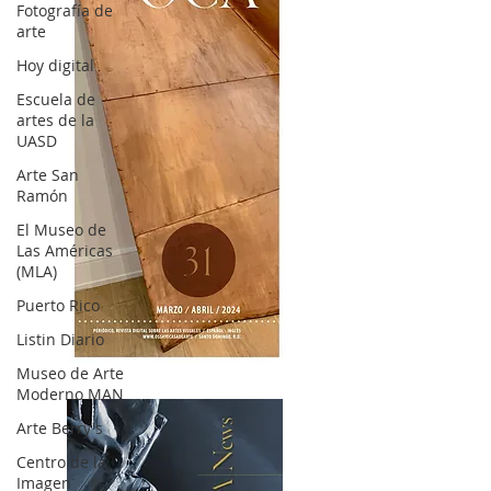
Fotografía de
arte
Hoy digital
Escuela de
artes de la
UASD
Arte San
Ramón
El Museo de
Las Américas
(MLA)
Puerto Rico
Listin Diario
OCA|News 31 / Marzo-Abril / 2024
Museo de Arte
Moderno MAN
Arte Berry's
Centro de la
Imagen