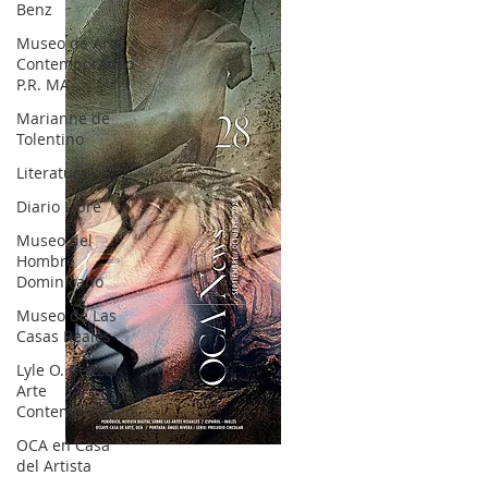
Benz
Museo de Arte
Contemporáneo
P.R. MA
Marianne de
Tolentino
Literatura
Diario Libre
Museo del
Hombre
Dominicano
Museo de Las
Casas Reales
Lyle O. Reitzel
Arte
Contemporáneo
OCA en Casa
OCA|News 28 / Julio-Agosto-Septiembre, 2023
del Artista