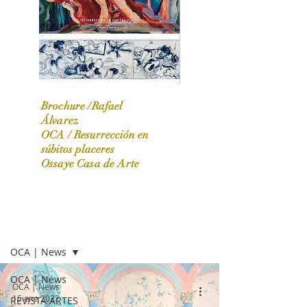
Brochure /Rafael
Álvarez
OCA /
Resurrección en
OCA|News 31 / Marzo-Abril / 2024
súbitos placeres
Ossaye Casa de Arte
OCA | NEWS
OCA | News
OCA | News
OCA | News
15 ene 2022
REVISTA ARTES