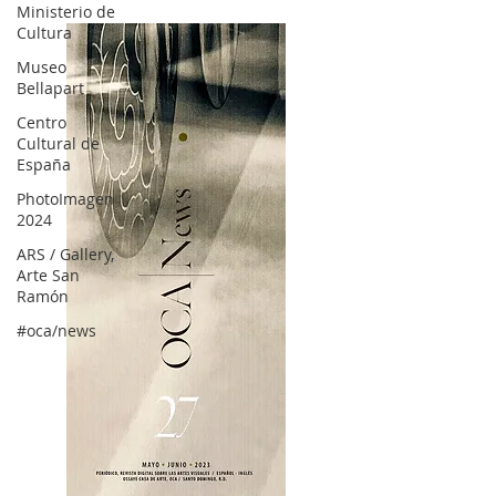
Ministerio de
Cultura
Museo
Bellapart
Centro
Cultural de
España
PhotoImagen
2024
ARS / Gallery,
Arte San
Ramón
#oca/news