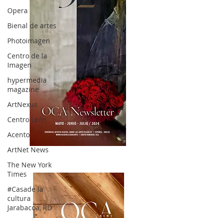
Opera
Bienal de artes
Photoimagen
Centro de la
Imagen
hypermedia
magazine
ArtNexus
Centro León
Acento
ArtNet News
OCA|News 32/ Mayo-Junio-Julio, 2023
The New York
Times
#Casade la
cultura
Jarabacoa, RD