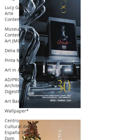
Lucy García |
Arte
Contemporáneo.
Museum of
Contemporary
Art (MOCA) N
Delia Blanco
Pinta Miami
Art in America
AD/PRO
Architectural
DigestPRO Ar
Art Basel
Wallpaper*
OCA|News 30 /Enero-Febrero / 2024
Centro
Cultural de
España Santo
Dom