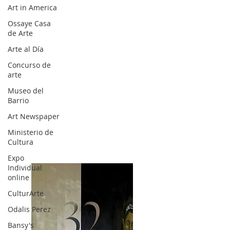
Art in America
Ossaye Casa
de Arte
Arte al Día
Concurso de
arte
Museo del
Barrio
Art Newspaper
Ministerio de
Cultura
Expo
Individual
online
CulturArte
Odalis Perez
Bansy's