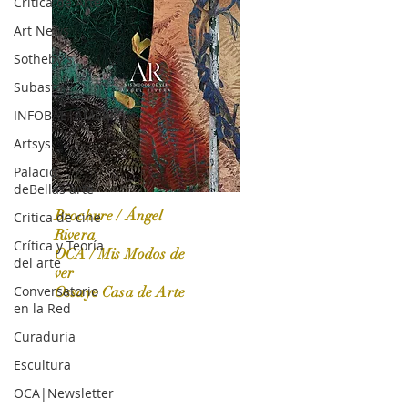
Crítica de Arte
Art News
Sotheby's
Subasta
INFOBAE|AMERICA
Artsys
Palacio
deBellas arte
Brochure / Ángel
Critica de cine
Rivera
Crítica y Teoría
OCA / Mis Modos de
del arte
OCA|News 31 / Marzo-Abril / 2024
ver
Conversatorio
Ossaye Casa de Arte
en la Red
Curaduria
Escultura
OCA|Newsletter