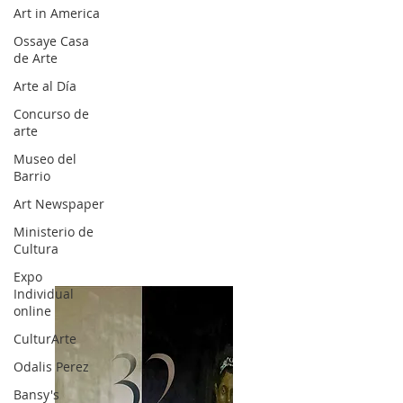
Art in America
Ossaye Casa
de Arte
Arte al Día
Concurso de
arte
Museo del
Barrio
Art Newspaper
Ministerio de
Cultura
Expo
Individual
online
CulturArte
Odalis Perez
Bansy's