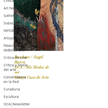
Crítica de Arte
Art News
Sotheby's
Subasta
INFOBAE|AMERICA
Artsys
Palacio
deBellas arte
Brochure / Ángel
Critica de cine
Rivera
Crítica y Teoría
OCA / Mis Modos de
del arte
OCA|News 31 / Marzo-Abril / 2024
ver
Conversatorio
Ossaye Casa de Arte
en la Red
Curaduria
Escultura
OCA|Newsletter