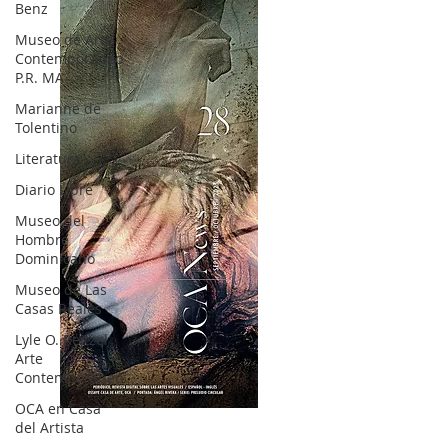
Benz
Museo de Arte
Contemporáneo
P.R. MA
Marianne de
Tolentino
Literatura
Diario Libre
Museo del
Hombre
Dominicano
Museo de Las
Casas Reales
Lyle O. Reitzel
Arte
Contemporáneo
OCA en Casa
OCA|News 28 / Julio-Agosto-Septiembre, 2023
del Artista