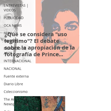
ENTREVISTAS |
VIDEOS
PUBLICIDAD
OCA NEWS
¿Qué se considera "uso
FERIAS
legítimo"? El debate
MUSEOS
sobre la apropiación de la
MERCADO DE
fotografía de Prince...
ARTE
INTERNACIONAL
NACIONAL
Fuente externa
Diario Libre
Coleccionismo
The Art
Newspaper