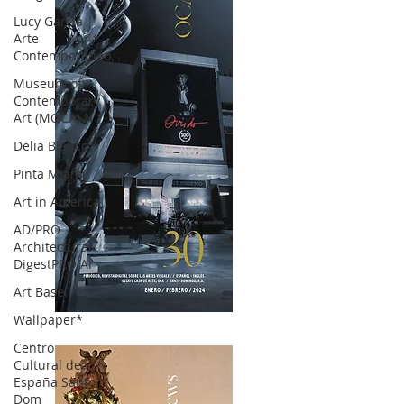
Lucy García |
Arte
Contemporáneo.
Museum of
Contemporary
Art (MOCA) N
Delia Blanco
Pinta Miami
Art in America
AD/PRO
Architectural
DigestPRO Ar
Art Basel
Wallpaper*
OCA|News 30 /Enero-Febrero / 2024
Centro
Cultural de
España Santo
Dom