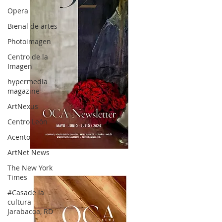
Opera
Bienal de artes
Photoimagen
Centro de la
Imagen
hypermedia
magazine
ArtNexus
Centro León
Acento
ArtNet News
OCA|News 32/ Mayo-Junio-Julio, 2023
The New York
Times
#Casade la
cultura
Jarabacoa, RD