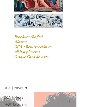
Brochure /Rafael
Álvarez
OCA /
Resurrección en
OCA|News 31 / Marzo-Abril / 2024
súbitos placeres
Ossaye Casa de Arte
OCA | NEWS
OCA | News
OCA | News
OCA | News
14 jul 2021
REVISTA ARTES