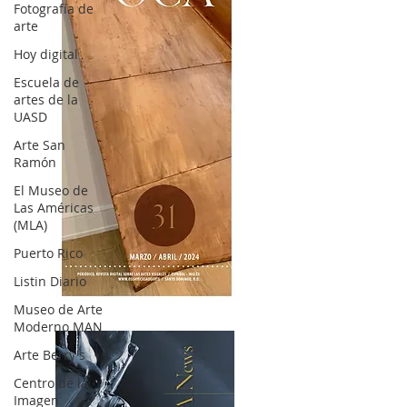
Fotografía de
arte
Hoy digital
Escuela de
artes de la
UASD
Arte San
Ramón
El Museo de
Las Américas
(MLA)
Puerto Rico
Listin Diario
OCA|News 31 / Marzo-Abril / 2024
Museo de Arte
Moderno MAN
Arte Berry's
Centro de la
Imagen