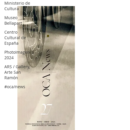
Ministerio de
Cultura
Museo
Bellapart
Centro
Cultural de
España
PhotoImagen
2024
ARS / Gallery,
Arte San
Ramón
#oca/news