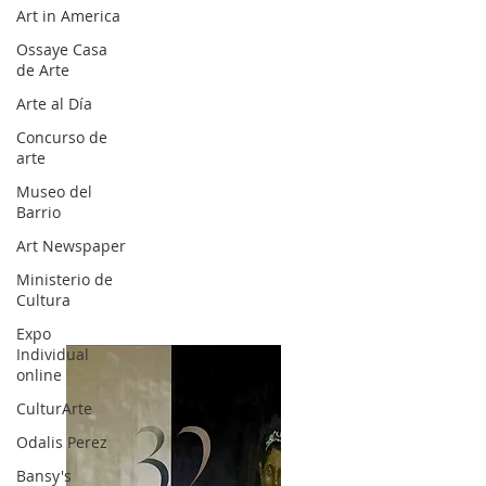
Art in America
Ossaye Casa
de Arte
Arte al Día
Concurso de
arte
Museo del
Barrio
Art Newspaper
Ministerio de
Cultura
Expo
Individual
online
CulturArte
Odalis Perez
Bansy's