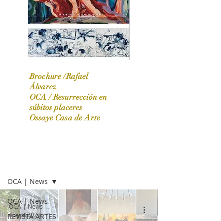
Brochure /Rafael
Álvarez
OCA /
Resurrección en
OCA|News 31 / Marzo-Abril / 2024
súbitos placeres
Ossaye Casa de Arte
OCA | NEWS
OCA | News
OCA | News
OCA | News
4 sept 2023
REVISTA ARTES