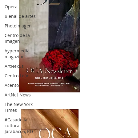
Opera
Bienal de artes
Photoimagen
Centro de la
Imagen
hypermedia
magazine
ArtNexus
Centro León
Acento
ArtNet News
OCA|News 32/ Mayo-Junio-Julio, 2023
The New York
Times
#Casade la
cultura
Jarabacoa, RD