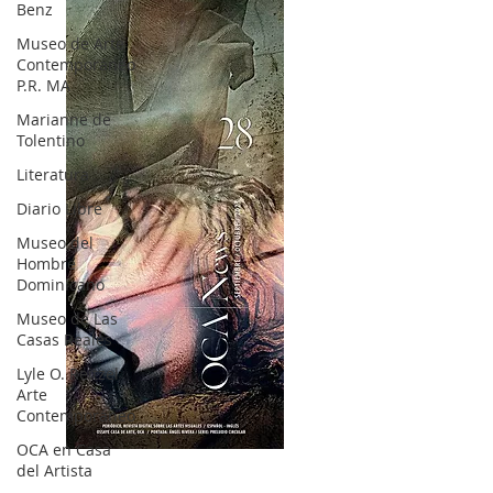
Benz
Museo de Arte
Contemporáneo
P.R. MA
Marianne de
Tolentino
Literatura
Diario Libre
Museo del
Hombre
Dominicano
Museo de Las
Casas Reales
Lyle O. Reitzel
Arte
Contemporáneo
OCA en Casa
OCA|News 28 / Julio-Agosto-Septiembre, 2023
del Artista