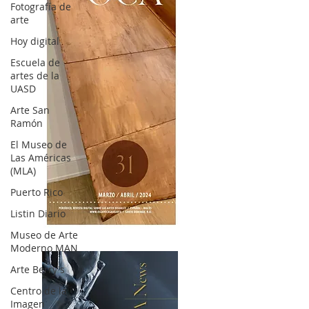
Fotografía de
arte
Hoy digital
Escuela de
artes de la
UASD
Arte San
Ramón
El Museo de
Las Américas
(MLA)
Puerto Rico
Listin Diario
OCA|News 31 / Marzo-Abril / 2024
Museo de Arte
Moderno MAN
Arte Berry's
Centro de la
Imagen