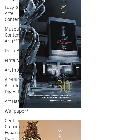
Lucy García |
Arte
Contemporáneo.
Museum of
Contemporary
Art (MOCA) N
Delia Blanco
Pinta Miami
Art in America
AD/PRO
Architectural
DigestPRO Ar
Art Basel
Wallpaper*
OCA|News 30 /Enero-Febrero / 2024
Centro
Cultural de
España Santo
Dom