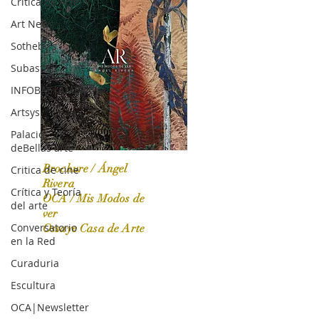
Crítica de Arte
Art News
Sotheby's
Subasta
INFOBAE|AMERICA
Artsys
Palacio
deBellas arte
Brochure / Ángel
Critica de cine
Rivera
Crítica y Teoría
OCA / Mis Modos de
del arte
OCA|News 31 / Marzo-Abril / 2024
ver
Conversatorio
Ossaye Casa de Arte
en la Red
Curaduria
Escultura
OCA|Newsletter