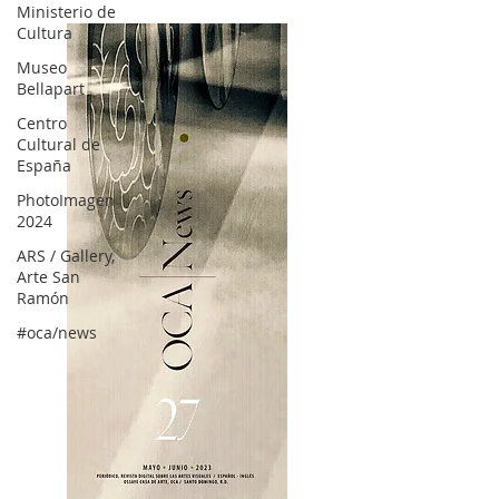
Ministerio de
Cultura
Museo
Bellapart
Centro
Cultural de
España
PhotoImagen
2024
ARS / Gallery,
Arte San
Ramón
#oca/news