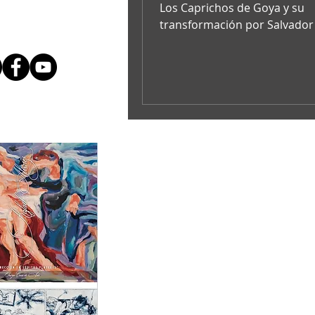
Salvador Dalí
Los Caprichos de Goya y su
transformación por Salvador 