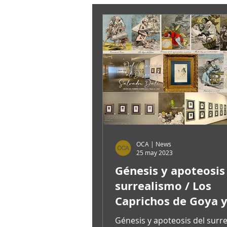
OCA | News
25 may 2023
Génesis y apoteosis
surrealismo / Los
Caprichos de Goya y
transformación por
Génesis y apoteosis del surr