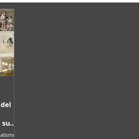
 del
 su
ealismo /