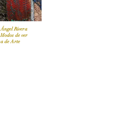
 Ángel Rivera
 Modos de ver
sa de Arte
 / Marzo-Abril / 2024