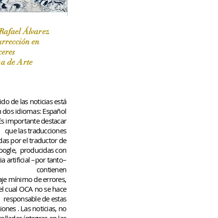
Rafael Álvarez
urrección en
ceres
 / Marzo-Abril / 2024
sa de Arte
do de las noticias está
n dos idiomas: Español
 Es importante destacar
que las traducciones
das por el traductor de
oogle,
producidas con
ia artificial –por tanto–
contienen
aje
mínimo
de errores,
el cual OCA no se hace
responsable de estas
iones
. Las noticias, no