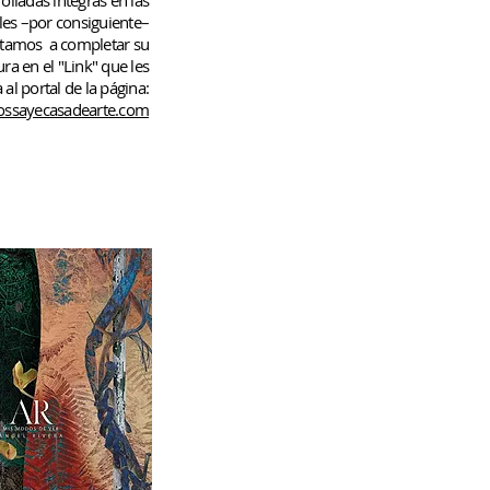
rolladas
íntegras en las
les –por consiguiente–
rtamos
a completar su
ura en el "Link" que les
 al portal de la página:
ssayecasadearte.com