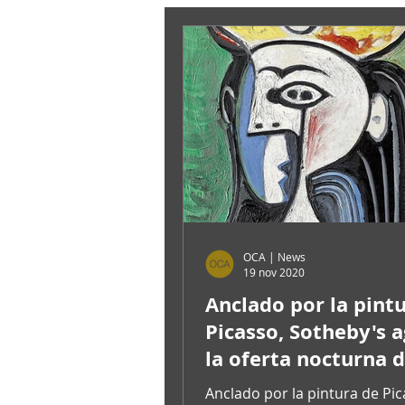
OCA | News
19 nov 2020
Anclado por la pint
Picasso, Sotheby's 
la oferta nocturna 
diciembre para final
Anclado por la pintura de Pic