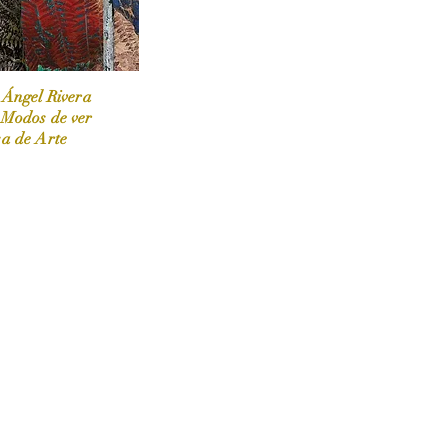
 Ángel Rivera
 Modos de ver
sa de Arte
 / Marzo-Abril / 2024