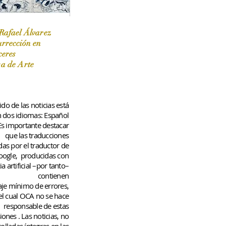
Rafael Álvarez
urrección en
ceres
 / Marzo-Abril / 2024
sa de Arte
do de las noticias está
n dos idiomas: Español
 Es importante destacar
que las traducciones
das por el traductor de
oogle,
producidas con
ia artificial –por tanto–
contienen
aje
mínimo
de errores,
el cual OCA no se hace
responsable de estas
iones
. Las noticias, no