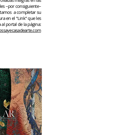
rolladas
íntegras en las
les –por consiguiente–
rtamos
a completar su
ura en el "Link" que les
 al portal de la página:
ssayecasadearte.com