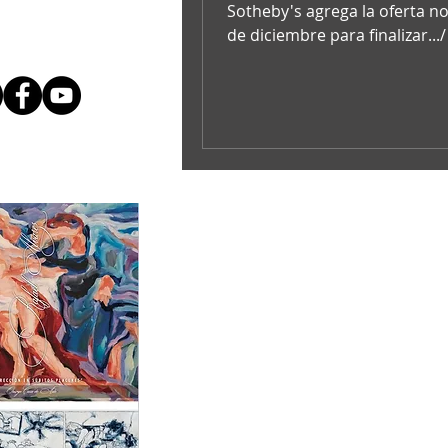
Sotheby's agrega la oferta n
de diciembre para finalizar..
de una noche de ventas...