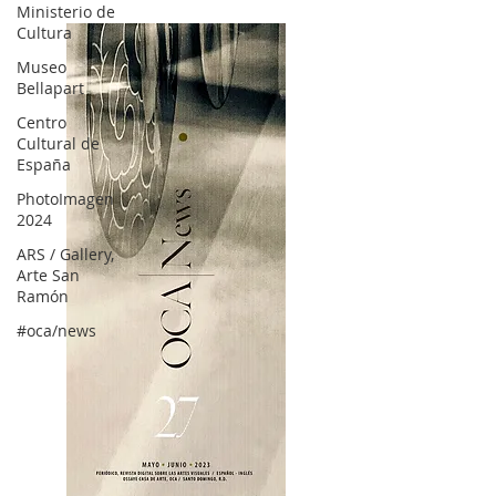
Ministerio de
Cultura
Museo
Bellapart
Centro
Cultural de
España
PhotoImagen
2024
ARS / Gallery,
Arte San
Ramón
#oca/news