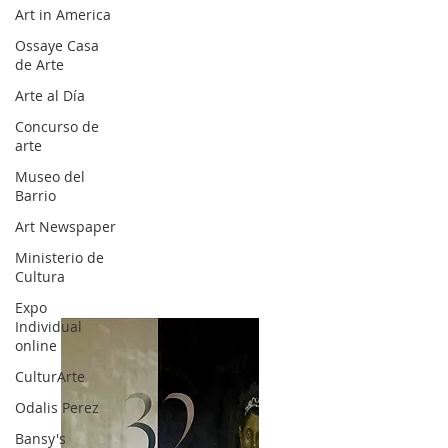
Art in America
Ossaye Casa
de Arte
Arte al Día
Concurso de
arte
Museo del
Barrio
Art Newspaper
Ministerio de
Cultura
Expo
Individual
online
CulturArte
Odalis Perez
Bansy's