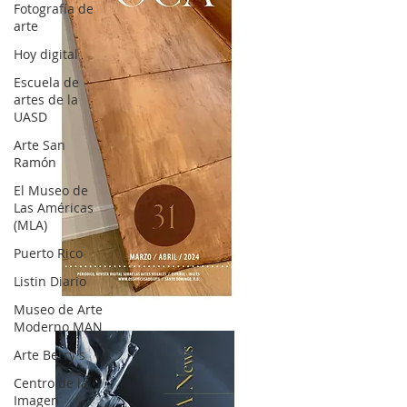
Fotografía de
arte
Hoy digital
Escuela de
artes de la
UASD
Arte San
Ramón
El Museo de
Las Américas
(MLA)
Puerto Rico
Listin Diario
OCA|News 31 / Marzo-Abril / 2024
Museo de Arte
Moderno MAN
Arte Berry's
Centro de la
Imagen