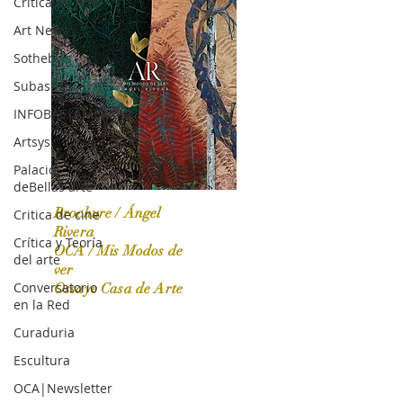
Crítica de Arte
Art News
Sotheby's
Subasta
INFOBAE|AMERICA
Artsys
Palacio
deBellas arte
Brochure / Ángel
Critica de cine
Rivera
Crítica y Teoría
OCA / Mis Modos de
del arte
OCA|News 31 / Marzo-Abril / 2024
ver
Conversatorio
Ossaye Casa de Arte
en la Red
Curaduria
Escultura
OCA|Newsletter