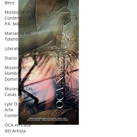
Benz
Museo de Arte
Contemporáneo
P.R. MA
Marianne de
Tolentino
Literatura
Diario Libre
Museo del
Hombre
Dominicano
Museo de Las
Casas Reales
Lyle O. Reitzel
Arte
Contemporáneo
OCA en Casa
OCA|News 28 / Julio-Agosto-Septiembre, 2023
del Artista