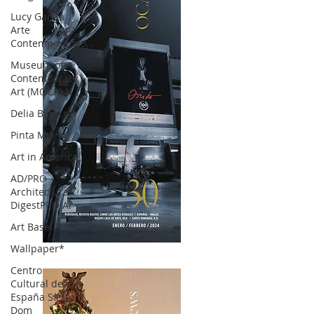
Lucy García |
Arte
Contemporáneo.
Museum of
Contemporary
Art (MOCA) N
Delia Blanco
Pinta Miami
Art in America
AD/PRO
Architectural
DigestPRO Ar
Art Basel
Wallpaper*
OCA|News 30 /Enero-Febrero / 2024
Centro
Cultural de
España Santo
Dom