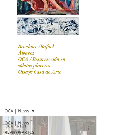
Brochure /Rafael
Álvarez
OCA /
Resurrección en
OCA|News 31 / Marzo-Abril / 2024
súbitos placeres
Ossaye Casa de Arte
OCA | NEWS
OCA | News
OCA | News
OCA | News
8 jul 2022
REVISTA ARTES