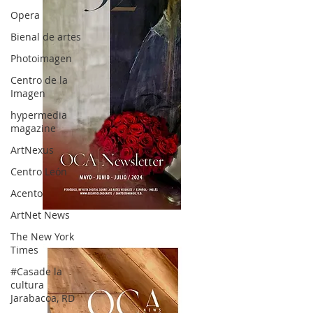
Opera
Bienal de artes
Photoimagen
Centro de la
Imagen
hypermedia
magazine
ArtNexus
Centro León
Acento
ArtNet News
OCA|News 32/ Mayo-Junio-Julio, 2023
The New York
Times
#Casade la
cultura
Jarabacoa, RD