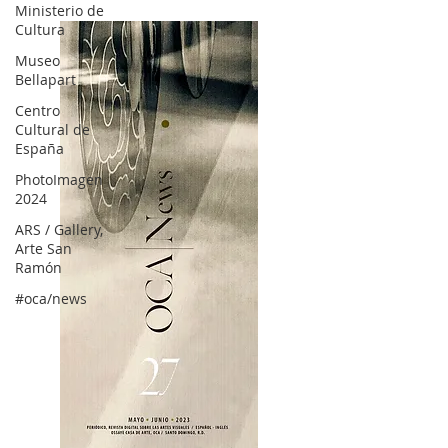
Ministerio de
Cultura
Museo
Bellapart
Centro
Cultural de
España
PhotoImagen
2024
ARS / Gallery,
Arte San
Ramón
#oca/news