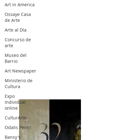
Art in America
Ossaye Casa
de Arte
Arte al Día
Concurso de
arte
Museo del
Barrio
Art Newspaper
Ministerio de
Cultura
Expo
Individual
online
CulturArte
Odalis Perez
Bansy's