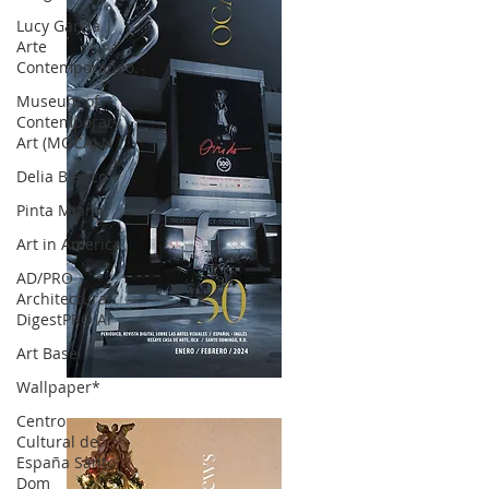
Lucy García |
Arte
Contemporáneo.
Museum of
Contemporary
Art (MOCA) N
Delia Blanco
Pinta Miami
Art in America
AD/PRO
Architectural
DigestPRO Ar
Art Basel
Wallpaper*
OCA|News 30 /Enero-Febrero / 2024
Centro
Cultural de
España Santo
Dom