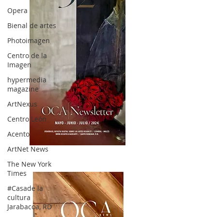
Opera
Bienal de artes
Photoimagen
Centro de la
Imagen
hypermedia
magazine
ArtNexus
Centro León
Acento
ArtNet News
OCA|News 32/ Mayo-Junio-Julio, 2023
The New York
Times
#Casade la
cultura
Jarabacoa, RD