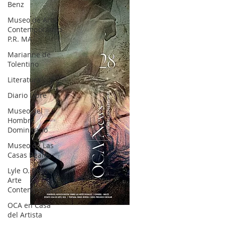
Benz
Museo de Arte
Contemporáneo
P.R. MA
Marianne de
Tolentino
Literatura
Diario Libre
Museo del
Hombre
Dominicano
Museo de Las
Casas Reales
Lyle O. Reitzel
Arte
Contemporáneo
OCA en Casa
OCA|News 28 / Julio-Agosto-Septiembre, 2023
del Artista