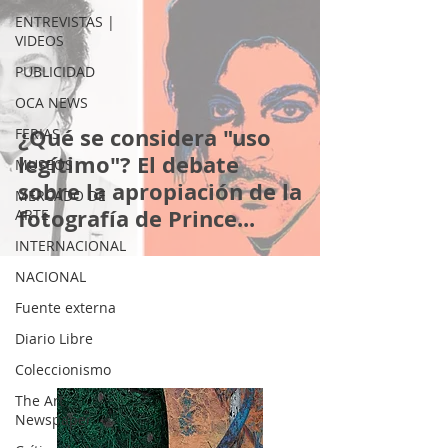
ENTREVISTAS |
VIDEOS
PUBLICIDAD
OCA NEWS
¿Qué se considera "uso
FERIAS
legítimo"? El debate
MUSEOS
sobre la apropiación de la
MERCADO DE
fotografía de Prince...
ARTE
INTERNACIONAL
NACIONAL
Fuente externa
Diario Libre
Coleccionismo
The Art
Newspaper