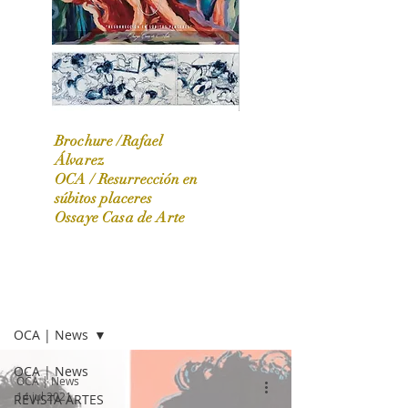
Brochure /Rafael
Álvarez
OCA /
Resurrección en
OCA|News 31 / Marzo-Abril / 2024
súbitos placeres
Ossaye Casa de Arte
OCA | NEWS
OCA | News
OCA | News
OCA | News
14 jul 2021
REVISTA ARTES