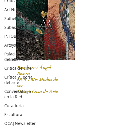
Crítica de Arte
Art News
Sotheby's
Subasta
INFOBAE|AMERICA
Artsys
Palacio
deBellas arte
Brochure / Ángel
Critica de cine
Rivera
Crítica y Teoría
OCA / Mis Modos de
del arte
OCA|News 31 / Marzo-Abril / 2024
ver
Conversatorio
Ossaye Casa de Arte
en la Red
Curaduria
Escultura
OCA|Newsletter