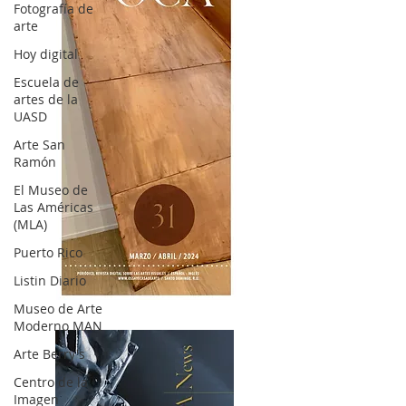
Fotografía de
arte
Hoy digital
Escuela de
artes de la
UASD
Arte San
Ramón
El Museo de
Las Américas
(MLA)
Puerto Rico
Listin Diario
OCA|News 31 / Marzo-Abril / 2024
Museo de Arte
Moderno MAN
Arte Berry's
Centro de la
Imagen