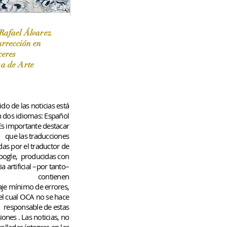
Rafael Álvarez
urrección en
ceres
 / Marzo-Abril / 2024
sa de Arte
do de las noticias está
n dos idiomas: Español
 Es importante destacar
que las traducciones
das por el traductor de
oogle,
producidas con
ia artificial –por tanto–
contienen
aje
mínimo
de errores,
el cual OCA no se hace
responsable de estas
iones
. Las noticias, no