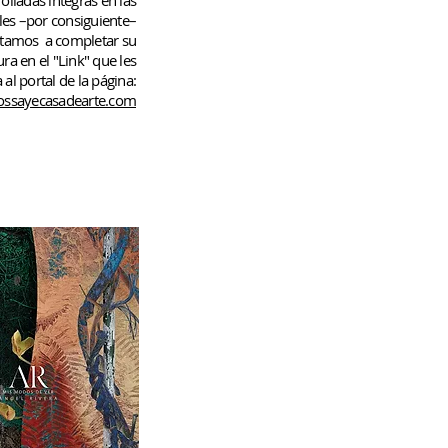
rolladas
íntegras en las
les –por consiguiente–
rtamos
a completar su
ura en el "Link" que les
 al portal de la página:
ssayecasadearte.com