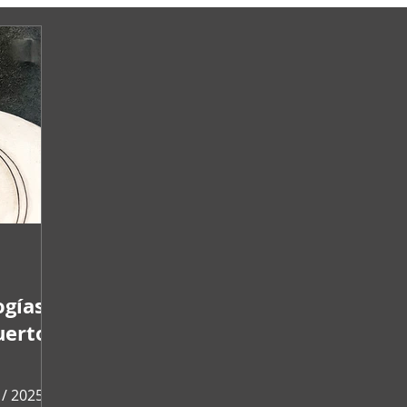
ogías /
uerto
 / 2025