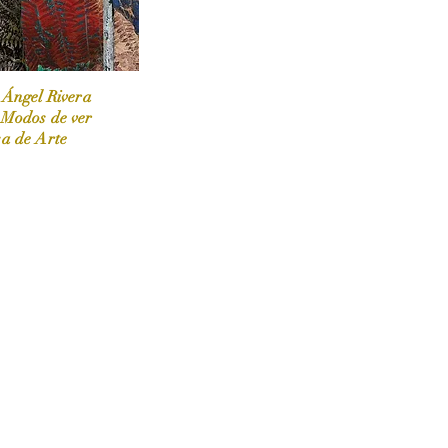
 Ángel Rivera
 Modos de ver
sa de Arte
 / Marzo-Abril / 2024