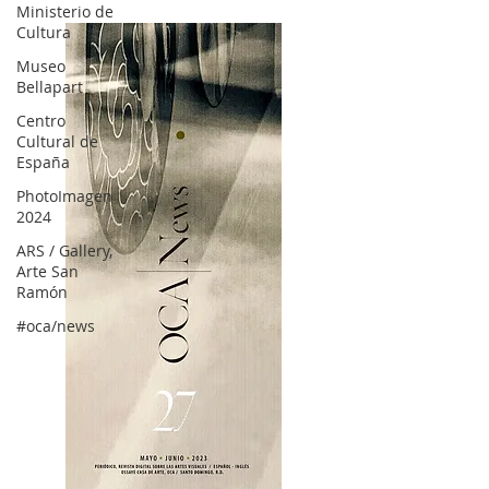
Ministerio de
Cultura
Museo
Bellapart
Centro
Cultural de
España
PhotoImagen
2024
ARS / Gallery,
Arte San
Ramón
#oca/news