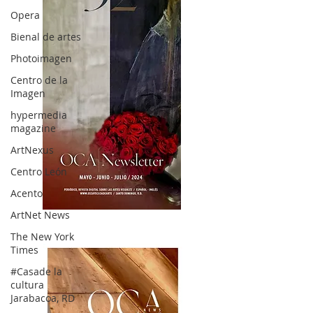
Opera
Bienal de artes
Photoimagen
Centro de la
Imagen
hypermedia
magazine
ArtNexus
Centro León
Acento
ArtNet News
OCA|News 32/ Mayo-Junio-Julio, 2023
The New York
Times
#Casade la
cultura
Jarabacoa, RD