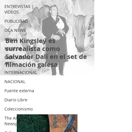
ENTREVISTAS |
VIDEOS
PUBLICIDAD
OCA NEWS
Ben Kingsley es
FERIAS
surrealista como
MUSEOS
Salvador Dalí en el set de
MERCADO DE
filmación galesa
ARTE
INTERNACIONAL
NACIONAL
Fuente externa
Diario Libre
Coleccionismo
The Art
Newspaper