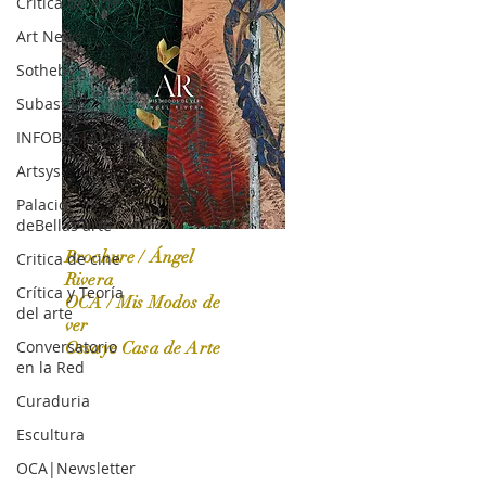
Crítica de Arte
Art News
Sotheby's
Subasta
INFOBAE|AMERICA
Artsys
Palacio
deBellas arte
Brochure / Ángel
Critica de cine
Rivera
Crítica y Teoría
OCA / Mis Modos de
del arte
OCA|News 31 / Marzo-Abril / 2024
ver
Conversatorio
Ossaye Casa de Arte
en la Red
Curaduria
Escultura
OCA|Newsletter