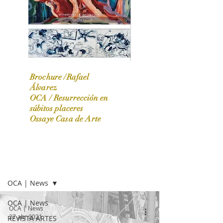
Brochure /Rafael
Álvarez
OCA /
Resurrección en
OCA|News 31 / Marzo-Abril / 2024
súbitos placeres
Ossaye Casa de Arte
OCA | NEWS
OCA | News
OCA | News
OCA | News
27 abr 2021
REVISTA ARTES