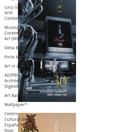
Lucy García |
Arte
Contemporáneo.
Museum of
Contemporary
Art (MOCA) N
Delia Blanco
Pinta Miami
Art in America
AD/PRO
Architectural
DigestPRO Ar
Art Basel
Wallpaper*
OCA|News 30 /Enero-Febrero / 2024
Centro
Cultural de
España Santo
Dom