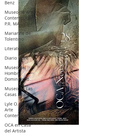
Benz
Museo de Arte
Contemporáneo
P.R. MA
Marianne de
Tolentino
Literatura
Diario Libre
Museo del
Hombre
Dominicano
Museo de Las
Casas Reales
Lyle O. Reitzel
Arte
Contemporáneo
OCA en Casa
OCA|News 28 / Julio-Agosto-Septiembre, 2023
del Artista