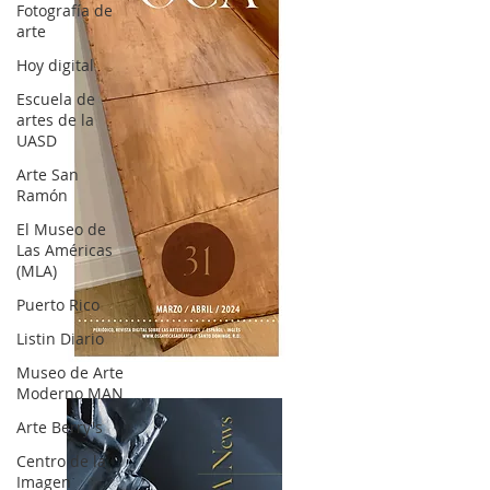
Fotografía de
arte
Hoy digital
Escuela de
artes de la
UASD
Arte San
Ramón
El Museo de
Las Américas
(MLA)
Puerto Rico
Listin Diario
OCA|News 31 / Marzo-Abril / 2024
Museo de Arte
Moderno MAN
Arte Berry's
Centro de la
Imagen