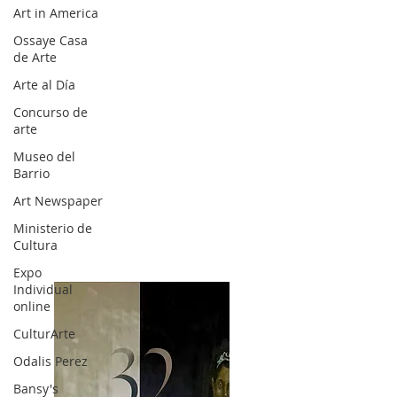
Art in America
Ossaye Casa
de Arte
Arte al Día
Concurso de
arte
Museo del
Barrio
Art Newspaper
Ministerio de
Cultura
Expo
Individual
online
CulturArte
Odalis Perez
Bansy's