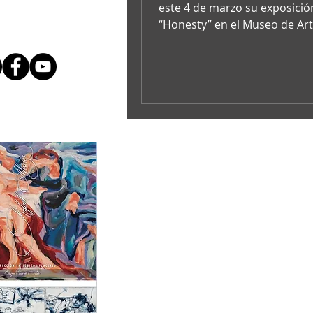
este 4 de marzo su exposició
“Honesty” en el Museo de Ar
Moderno (MAM), una propue
invita...