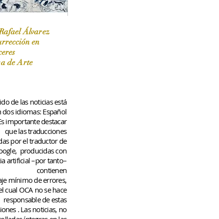
Rafael Álvarez
urrección en
ceres
 / Marzo-Abril / 2024
sa de Arte
do de las noticias está
n dos idiomas: Español
 Es importante destacar
que las traducciones
das por el traductor de
oogle,
producidas con
ia artificial –por tanto–
contienen
aje
mínimo
de errores,
el cual OCA no se hace
responsable de estas
iones
. Las noticias, no