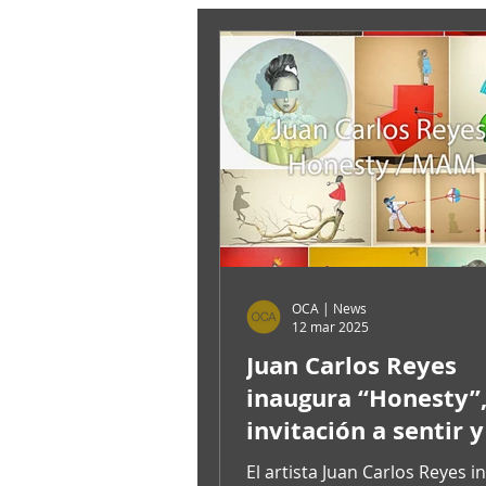
OCA | News
12 mar 2025
Juan Carlos Reyes
inaugura “Honesty”
invitación a sentir y
el arte desde el MA
El artista Juan Carlos Reyes 