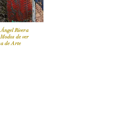
 Ángel Rivera
 Modos de ver
sa de Arte
 / Marzo-Abril / 2024