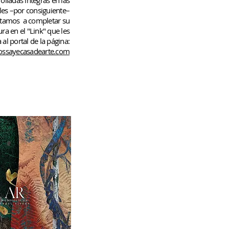
rolladas
íntegras en las
les –por consiguiente–
rtamos
a completar su
ura en el "Link" que les
 al portal de la página:
ssayecasadearte.com