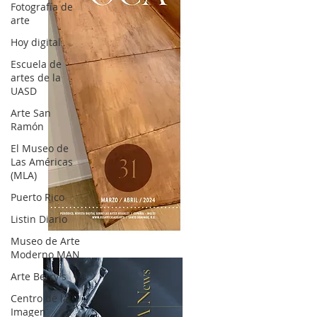
Fotografía de
arte
Hoy digital
Escuela de
artes de la
UASD
Arte San
Ramón
El Museo de
Las Américas
(MLA)
Puerto Rico
Listin Diario
OCA|News 31 / Marzo-Abril / 2024
Museo de Arte
Moderno MAN
Arte Berry's
Centro de la
Imagen