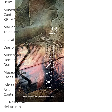
Benz
Museo de Arte
Contemporáneo
P.R. MA
Marianne de
Tolentino
Literatura
Diario Libre
Museo del
Hombre
Dominicano
Museo de Las
Casas Reales
Lyle O. Reitzel
Arte
Contemporáneo
OCA en Casa
OCA|News 28 / Julio-Agosto-Septiembre, 2023
del Artista