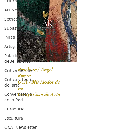
Crítica de Arte
Art News
Sotheby's
Subasta
INFOBAE|AMERICA
Artsys
Palacio
deBellas arte
Brochure / Ángel
Critica de cine
Rivera
Crítica y Teoría
OCA / Mis Modos de
del arte
OCA|News 31 / Marzo-Abril / 2024
ver
Conversatorio
Ossaye Casa de Arte
en la Red
Curaduria
Escultura
OCA|Newsletter