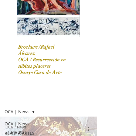
Brochure /Rafael
Álvarez
OCA /
Resurrección en
OCA|News 31 / Marzo-Abril / 2024
súbitos placeres
Ossaye Casa de Arte
OCA | NEWS
OCA | News
OCA | News
OCA | News
21 ene 2021
REVISTA ARTES