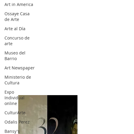
Art in America
Ossaye Casa
de Arte
Arte al Día
Concurso de
arte
Museo del
Barrio
Art Newspaper
Ministerio de
Cultura
Expo
Individual
online
CulturArte
Odalis Perez
Bansy's