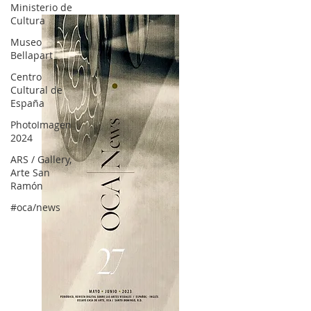
Ministerio de
Cultura
Museo
Bellapart
Centro
Cultural de
España
PhotoImagen
2024
ARS / Gallery,
Arte San
Ramón
#oca/news