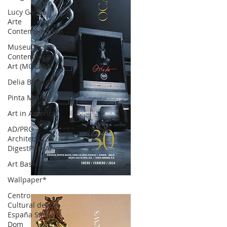
Lucy García |
Arte
Contemporáneo.
Museum of
Contemporary
Art (MOCA) N
Delia Blanco
Pinta Miami
Art in America
AD/PRO
Architectural
DigestPRO Ar
Art Basel
Wallpaper*
OCA|News 30 /Enero-Febrero / 2024
Centro
Cultural de
España Santo
Dom