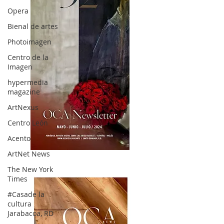
Opera
Bienal de artes
Photoimagen
Centro de la
Imagen
hypermedia
magazine
ArtNexus
Centro León
Acento
ArtNet News
OCA|News 32/ Mayo-Junio-Julio, 2023
The New York
Times
#Casade la
cultura
Jarabacoa, RD