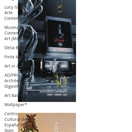
Lucy García |
Arte
Contemporáneo.
Museum of
Contemporary
Art (MOCA) N
Delia Blanco
Pinta Miami
Art in America
AD/PRO
Architectural
DigestPRO Ar
Art Basel
Wallpaper*
OCA|News 30 /Enero-Febrero / 2024
Centro
Cultural de
España Santo
Dom