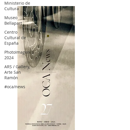
Ministerio de
Cultura
Museo
Bellapart
Centro
Cultural de
España
PhotoImagen
2024
ARS / Gallery,
Arte San
Ramón
#oca/news