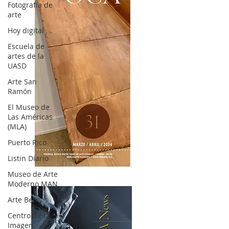
Fotografía de
arte
Hoy digital
Escuela de
artes de la
UASD
Arte San
Ramón
El Museo de
Las Américas
(MLA)
Puerto Rico
Listin Diario
OCA|News 31 / Marzo-Abril / 2024
Museo de Arte
Moderno MAN
Arte Berry's
Centro de la
Imagen