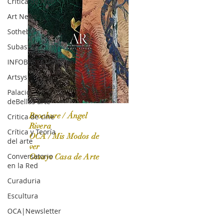
Crítica de Arte
Art News
Sotheby's
Subasta
INFOBAE|AMERICA
Artsys
Palacio
deBellas arte
Brochure / Ángel
Critica de cine
Rivera
Crítica y Teoría
OCA / Mis Modos de
del arte
OCA|News 31 / Marzo-Abril / 2024
ver
Conversatorio
Ossaye Casa de Arte
en la Red
Curaduria
Escultura
OCA|Newsletter