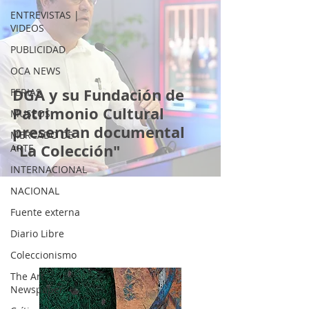
ENTREVISTAS |
VIDEOS
PUBLICIDAD
OCA NEWS
DGA y su Fundación de
FERIAS
Patrimonio Cultural
MUSEOS
presentan documental
MERCADO DE
"La Colección"
ARTE
INTERNACIONAL
NACIONAL
Fuente externa
Diario Libre
Coleccionismo
The Art
Newspaper