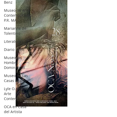
Benz
Museo de Arte
Contemporáneo
P.R. MA
Marianne de
Tolentino
Literatura
Diario Libre
Museo del
Hombre
Dominicano
Museo de Las
Casas Reales
Lyle O. Reitzel
Arte
Contemporáneo
OCA en Casa
OCA|News 28 / Julio-Agosto-Septiembre, 2023
del Artista