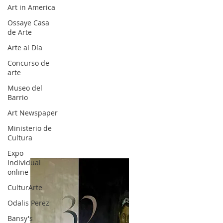
Art in America
Ossaye Casa
de Arte
Arte al Día
Concurso de
arte
Museo del
Barrio
Art Newspaper
Ministerio de
Cultura
Expo
Individual
online
CulturArte
Odalis Perez
Bansy's