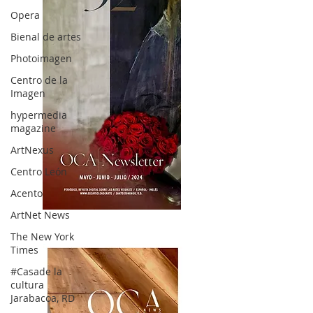
Opera
Bienal de artes
Photoimagen
Centro de la
Imagen
hypermedia
magazine
ArtNexus
Centro León
Acento
ArtNet News
OCA|News 32/ Mayo-Junio-Julio, 2023
The New York
Times
#Casade la
cultura
Jarabacoa, RD