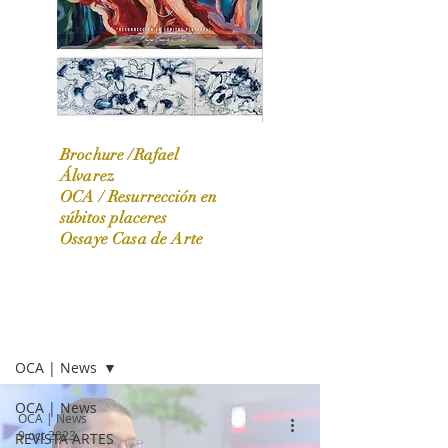
Brochure /Rafael
Álvarez
OCA /
Resurrección en
OCA|News 31 / Marzo-Abril / 2024
súbitos placeres
Ossaye Casa de Arte
OCA | NEWS
OCA | News
OCA | News
OCA | News
9 oct 2023
REVISTA ARTES