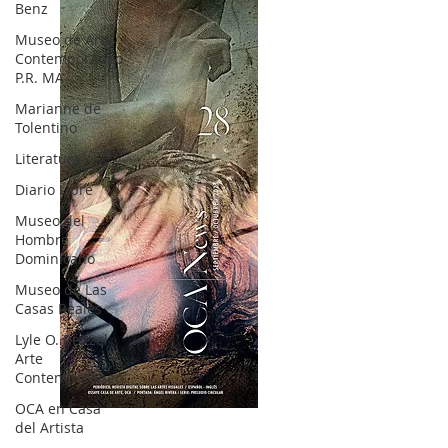
Benz
Museo de Arte
Contemporáneo
P.R. MA
Marianne de
Tolentino
Literatura
Diario Libre
Museo del
Hombre
Dominicano
Museo de Las
Casas Reales
Lyle O. Reitzel
Arte
Contemporáneo
OCA en Casa
OCA|News 28 / Julio-Agosto-Septiembre, 2023
del Artista