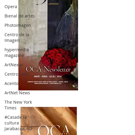
Opera
Bienal de artes
Photoimagen
Centro de la
Imagen
hypermedia
magazine
ArtNexus
Centro León
Acento
ArtNet News
OCA|News 32/ Mayo-Junio-Julio, 2023
The New York
Times
#Casade la
cultura
Jarabacoa, RD