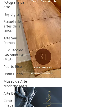
Fotografía de
arte
Hoy digital
Escuela de
artes de la
UASD
Arte San
Ramón
El Museo de
Las Américas
(MLA)
Puerto Rico
Listin Diario
OCA|News 31 / Marzo-Abril / 2024
Museo de Arte
Moderno MAN
Arte Berry's
Centro de la
Imagen