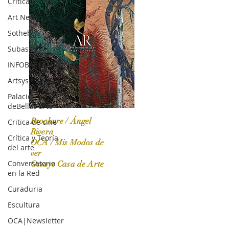
Crítica de Arte
Art News
Sotheby's
Subasta
INFOBAE|AMERICA
Artsys
Palacio
deBellas arte
Brochure / Ángel
Critica de cine
Rivera
Crítica y Teoría
OCA / Mis Modos de
del arte
OCA|News 31 / Marzo-Abril / 2024
ver
Conversatorio
Ossaye Casa de Arte
en la Red
Curaduria
Escultura
OCA|Newsletter