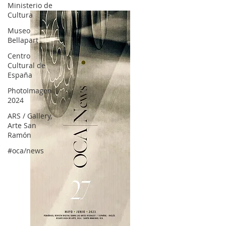
Ministerio de
Cultura
Museo
Bellapart
Centro
Cultural de
España
PhotoImagen
2024
ARS / Gallery,
Arte San
Ramón
#oca/news