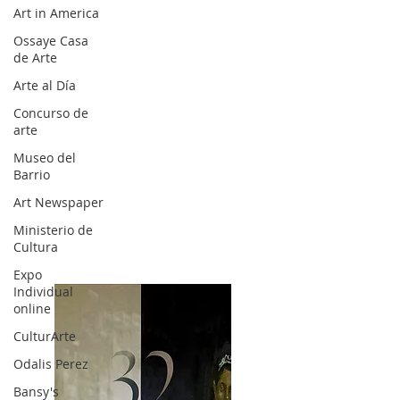
Art in America
Ossaye Casa
de Arte
Arte al Día
Concurso de
arte
Museo del
Barrio
Art Newspaper
Ministerio de
Cultura
Expo
Individual
online
CulturArte
Odalis Perez
Bansy's