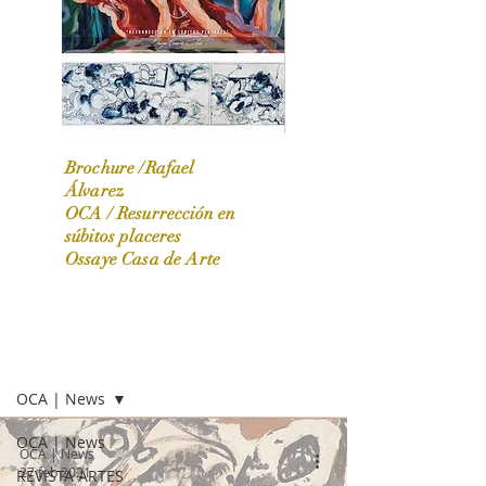
Brochure /Rafael
Álvarez
OCA /
Resurrección en
OCA|News 31 / Marzo-Abril / 2024
súbitos placeres
Ossaye Casa de Arte
OCA | NEWS
OCA | News
OCA | News
OCA | News
27 feb 2021
REVISTA ARTES