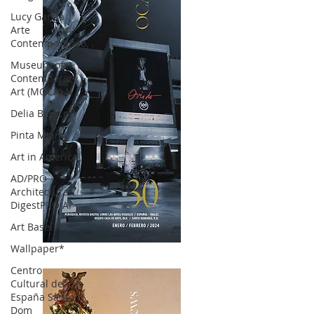
Lucy García |
Arte
Contemporáneo.
Museum of
Contemporary
Art (MOCA) N
Delia Blanco
Pinta Miami
Art in America
AD/PRO
Architectural
DigestPRO Ar
Art Basel
Wallpaper*
OCA|News 30 /Enero-Febrero / 2024
Centro
Cultural de
España Santo
Dom