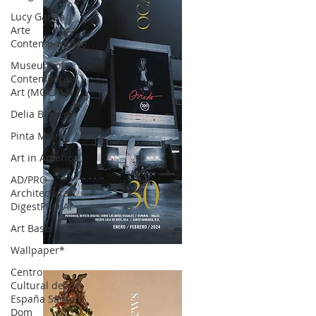
Lucy García |
Arte
Contemporáneo.
Museum of
Contemporary
Art (MOCA) N
Delia Blanco
Pinta Miami
Art in America
AD/PRO
Architectural
DigestPRO Ar
Art Basel
Wallpaper*
OCA|News 30 /Enero-Febrero / 2024
Centro
Cultural de
España Santo
Dom