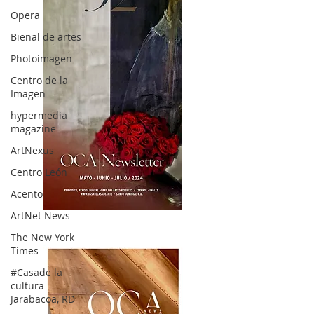
Opera
Bienal de artes
Photoimagen
Centro de la
Imagen
hypermedia
magazine
ArtNexus
Centro León
Acento
ArtNet News
OCA|News 32/ Mayo-Junio-Julio, 2023
The New York
Times
#Casade la
cultura
Jarabacoa, RD