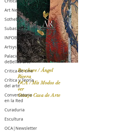
Crítica de Arte
Art News
Sotheby's
Subasta
INFOBAE|AMERICA
Artsys
Palacio
deBellas arte
Brochure / Ángel
Critica de cine
Rivera
Crítica y Teoría
OCA / Mis Modos de
del arte
OCA|News 31 / Marzo-Abril / 2024
ver
Conversatorio
Ossaye Casa de Arte
en la Red
Curaduria
Escultura
OCA|Newsletter