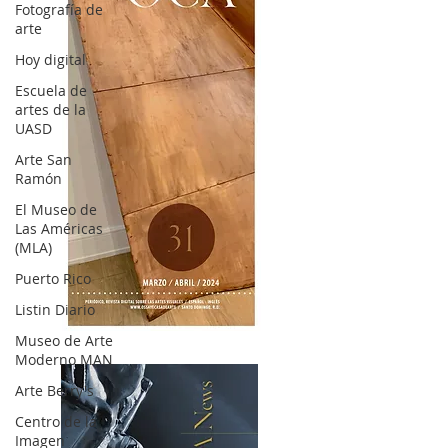
Fotografía de
arte
Hoy digital
Escuela de
artes de la
UASD
Arte San
Ramón
El Museo de
Las Américas
(MLA)
Puerto Rico
Listin Diario
OCA|News 31 / Marzo-Abril / 2024
Museo de Arte
Moderno MAN
Arte Berry's
Centro de la
Imagen