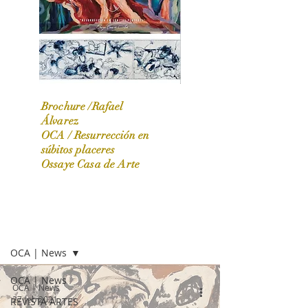
Brochure /Rafael
Álvarez
OCA /
Resurrección en
OCA|News 31 / Marzo-Abril / 2024
súbitos placeres
Ossaye Casa de Arte
OCA | NEWS
OCA | News
OCA | News
OCA | News
27 feb 2021
REVISTA ARTES