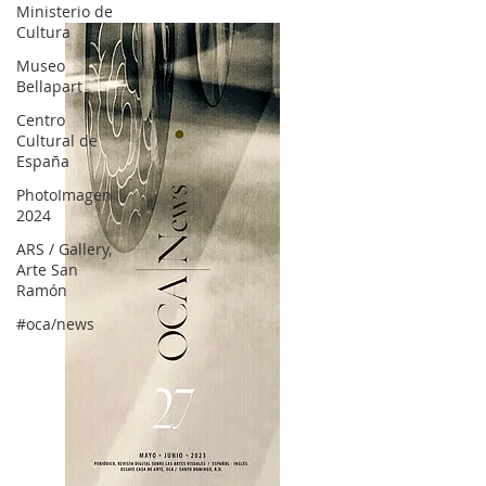
Ministerio de
Cultura
Museo
Bellapart
Centro
Cultural de
España
PhotoImagen
2024
ARS / Gallery,
Arte San
Ramón
#oca/news