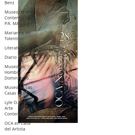
Benz
Museo de Arte
Contemporáneo
P.R. MA
Marianne de
Tolentino
Literatura
Diario Libre
Museo del
Hombre
Dominicano
Museo de Las
Casas Reales
Lyle O. Reitzel
Arte
Contemporáneo
OCA en Casa
OCA|News 28 / Julio-Agosto-Septiembre, 2023
del Artista