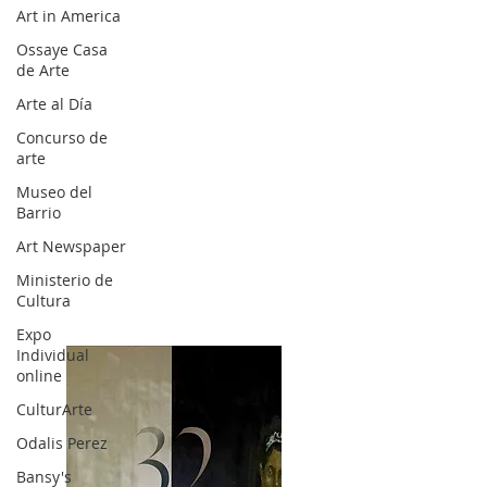
Art in America
Ossaye Casa
de Arte
Arte al Día
Concurso de
arte
Museo del
Barrio
Art Newspaper
Ministerio de
Cultura
Expo
Individual
online
CulturArte
Odalis Perez
Bansy's