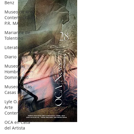
Benz
Museo de Arte
Contemporáneo
P.R. MA
Marianne de
Tolentino
Literatura
Diario Libre
Museo del
Hombre
Dominicano
Museo de Las
Casas Reales
Lyle O. Reitzel
Arte
Contemporáneo
OCA en Casa
OCA|News 28 / Julio-Agosto-Septiembre, 2023
del Artista