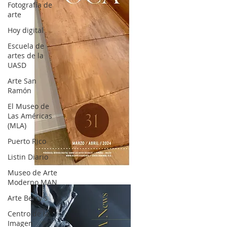
Fotografía de
arte
Hoy digital
Escuela de
artes de la
UASD
Arte San
Ramón
El Museo de
Las Américas
(MLA)
Puerto Rico
Listin Diario
OCA|News 31 / Marzo-Abril / 2024
Museo de Arte
Moderno MAN
Arte Berry's
Centro de la
Imagen