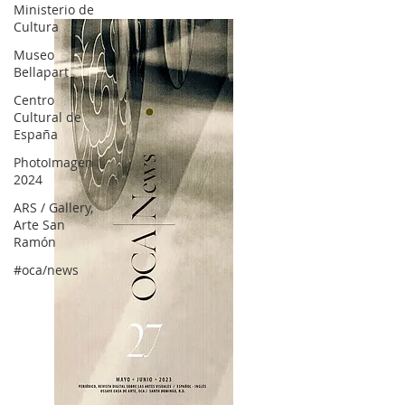
Ministerio de
Cultura
Museo
Bellapart
Centro
Cultural de
España
PhotoImagen
2024
ARS / Gallery,
Arte San
Ramón
#oca/news