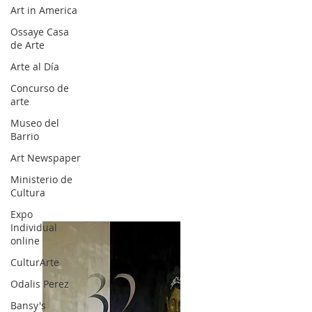
Art in America
Ossaye Casa
de Arte
Arte al Día
Concurso de
arte
Museo del
Barrio
Art Newspaper
Ministerio de
Cultura
Expo
Individual
online
CulturArte
Odalis Perez
Bansy's