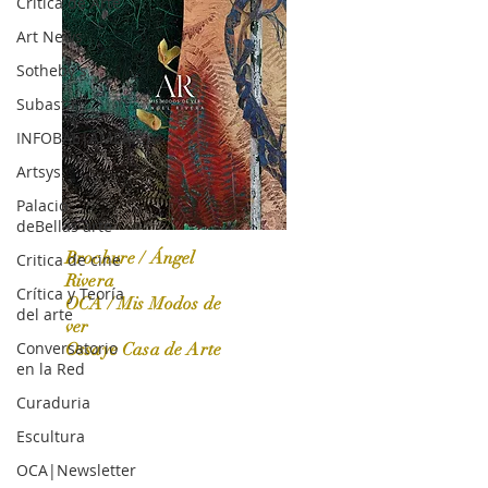
Crítica de Arte
Art News
Sotheby's
Subasta
INFOBAE|AMERICA
Artsys
Palacio
deBellas arte
Brochure / Ángel
Critica de cine
Rivera
Crítica y Teoría
OCA / Mis Modos de
del arte
OCA|News 31 / Marzo-Abril / 2024
ver
Conversatorio
Ossaye Casa de Arte
en la Red
Curaduria
Escultura
OCA|Newsletter