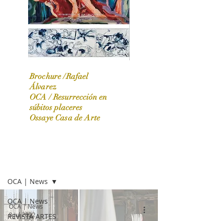
Brochure /Rafael
Álvarez
OCA /
Resurrección en
OCA|News 31 / Marzo-Abril / 2024
súbitos placeres
Ossaye Casa de Arte
OCA | NEWS
OCA | News
OCA | News
OCA | News
8 jul 2022
REVISTA ARTES