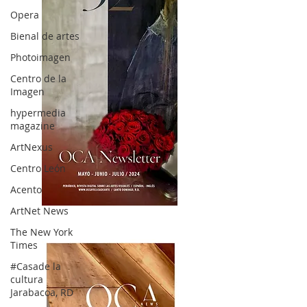
Opera
Bienal de artes
Photoimagen
Centro de la
Imagen
hypermedia
magazine
ArtNexus
Centro León
Acento
ArtNet News
OCA|News 32/ Mayo-Junio-Julio, 2023
The New York
Times
#Casade la
cultura
Jarabacoa, RD