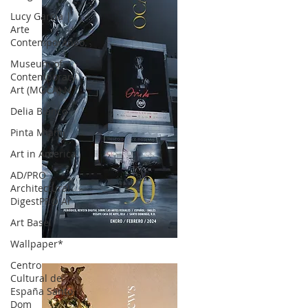
Lucy García |
Arte
Contemporáneo.
Museum of
Contemporary
Art (MOCA) N
Delia Blanco
Pinta Miami
Art in America
AD/PRO
Architectural
DigestPRO Ar
Art Basel
Wallpaper*
OCA|News 30 /Enero-Febrero / 2024
Centro
Cultural de
España Santo
Dom