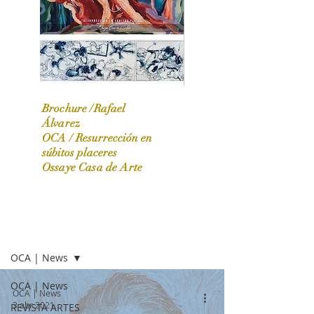
Brochure /Rafael
Álvarez
OCA /
Resurrección en
OCA|News 31 / Marzo-Abril / 2024
súbitos placeres
Ossaye Casa de Arte
OCA | NEWS
OCA | News
OCA | News
OCA | News
3 abr 2021
REVISTA ARTES