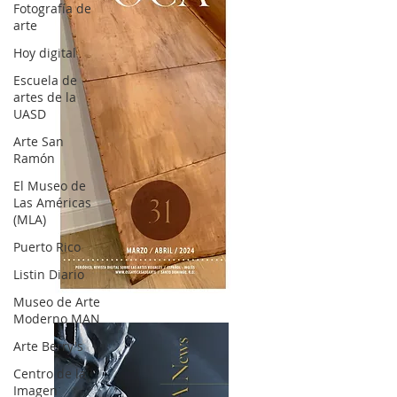
Fotografía de
arte
Hoy digital
Escuela de
artes de la
UASD
Arte San
Ramón
El Museo de
Las Américas
(MLA)
Puerto Rico
Listin Diario
OCA|News 31 / Marzo-Abril / 2024
Museo de Arte
Moderno MAN
Arte Berry's
Centro de la
Imagen