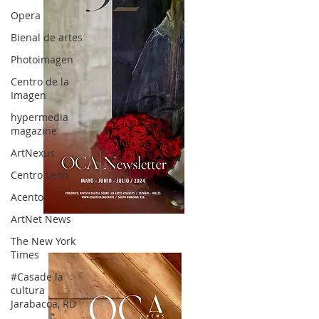
Opera
Bienal de artes
Photoimagen
Centro de la
Imagen
hypermedia
magazine
ArtNexus
Centro León
Acento
ArtNet News
OCA|News 32/ Mayo-Junio-Julio, 2023
The New York
Times
#Casade la
cultura
Jarabacoa, RD