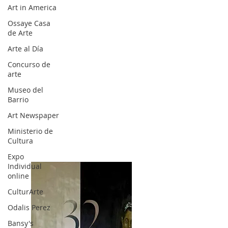
Art in America
Ossaye Casa
de Arte
Arte al Día
Concurso de
arte
Museo del
Barrio
Art Newspaper
Ministerio de
Cultura
Expo
Individual
online
CulturArte
Odalis Perez
Bansy's