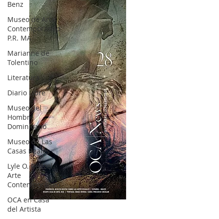
Benz
Museo de Arte
Contemporáneo
P.R. MA
Marianne de
Tolentino
Literatura
Diario Libre
Museo del
Hombre
Dominicano
Museo de Las
Casas Reales
Lyle O. Reitzel
Arte
Contemporáneo
OCA en Casa
OCA|News 28 / Julio-Agosto-Septiembre, 2023
del Artista