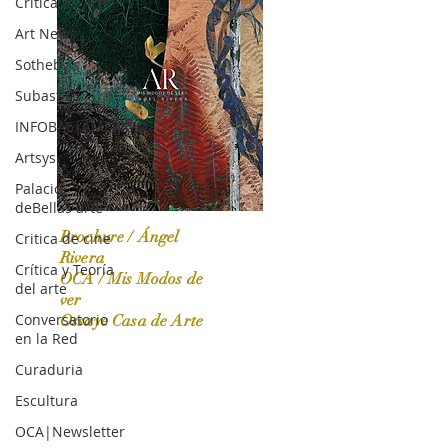
Crítica de Arte
Art News
Sotheby's
Subasta
INFOBAE|AMERICA
Artsys
Palacio
deBellas arte
Brochure / Ángel
Critica de cine
Rivera
Crítica y Teoría
OCA / Mis Modos de
del arte
OCA|News 31 / Marzo-Abril / 2024
ver
Conversatorio
Ossaye Casa de Arte
en la Red
Curaduria
Escultura
OCA|Newsletter