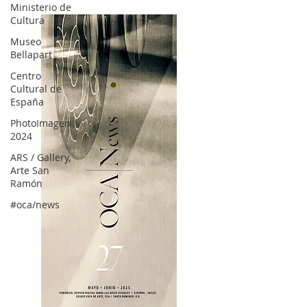
Ministerio de
Cultura
Museo
Bellapart
Centro
Cultural de
España
PhotoImagen
2024
ARS / Gallery,
Arte San
Ramón
#oca/news