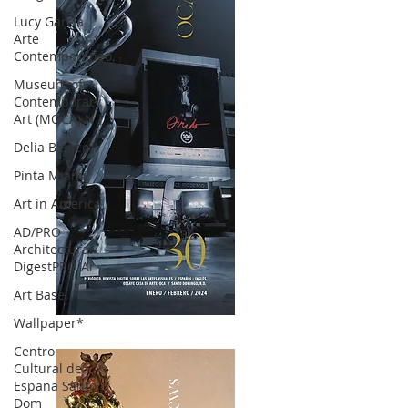
Lucy García |
Arte
Contemporáneo.
Museum of
Contemporary
Art (MOCA) N
Delia Blanco
Pinta Miami
Art in America
AD/PRO
Architectural
DigestPRO Ar
Art Basel
Wallpaper*
OCA|News 30 /Enero-Febrero / 2024
Centro
Cultural de
España Santo
Dom