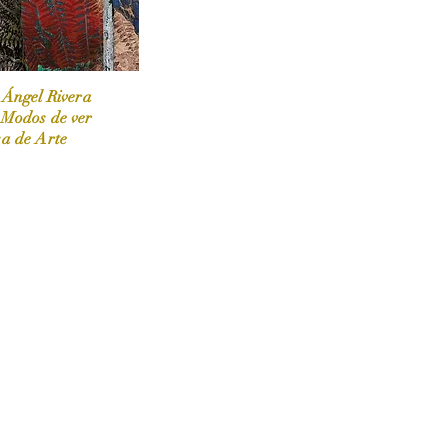
 Ángel Rivera
 Modos de ver
sa de Arte
 / Marzo-Abril / 2024