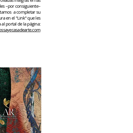
rolladas
íntegras en las
les –por consiguiente–
rtamos
a completar su
ura en el "Link" que les
 al portal de la página:
ssayecasadearte.com