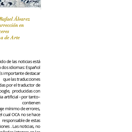
Rafael Álvarez
urrección en
ceres
 / Marzo-Abril / 2024
sa de Arte
do de las noticias está
n dos idiomas: Español
 Es importante destacar
que las traducciones
das por el traductor de
oogle,
producidas con
ia artificial –por tanto–
contienen
aje
mínimo
de errores,
el cual OCA no se hace
responsable de estas
iones
. Las noticias, no