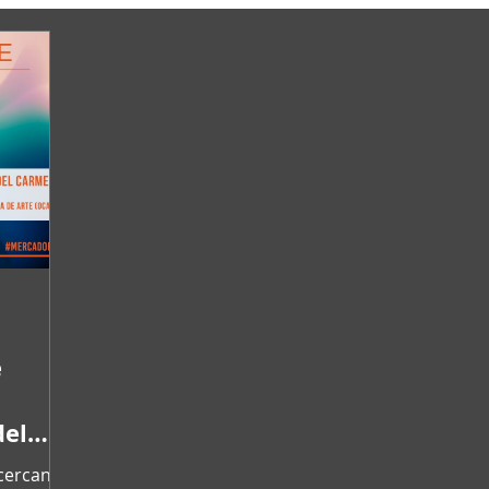
e
del
Acercando