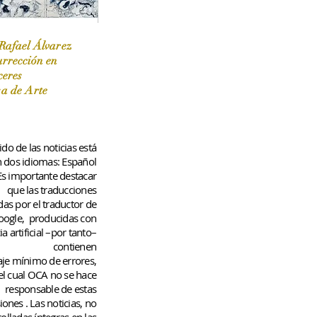
Rafael Álvarez
urrección en
ceres
 / Marzo-Abril / 2024
sa de Arte
do de las noticias está
n dos idiomas: Español
 Es importante destacar
que las traducciones
das por el traductor de
oogle,
producidas con
ia artificial –por tanto–
contienen
aje
mínimo
de errores,
el cual OCA no se hace
responsable de estas
iones
. Las noticias, no