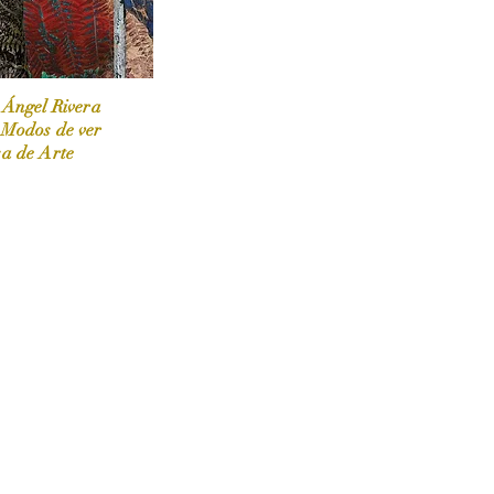
 Ángel Rivera
 Modos de ver
sa de Arte
 / Marzo-Abril / 2024