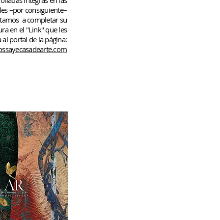
rolladas
íntegras en las
les –por consiguiente–
rtamos
a completar su
ura en el "Link" que les
 al portal de la página:
ssayecasadearte.com