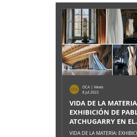
OCA | News
8 jul 2022
VIDA DE LA MATERIA
EXHIBICIÓN DE PAB
ATCHUGARRY EN EL
PALAZZO REALE DE 
VIDA DE LA MATERIA: EXHIBI