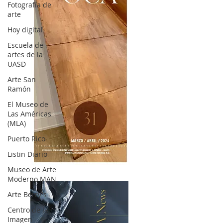
Fotografía de
arte
Hoy digital
Escuela de
artes de la
UASD
Arte San
Ramón
El Museo de
Las Américas
(MLA)
Puerto Rico
Listin Diario
OCA|News 31 / Marzo-Abril / 2024
Museo de Arte
Moderno MAN
Arte Berry's
Centro de la
Imagen