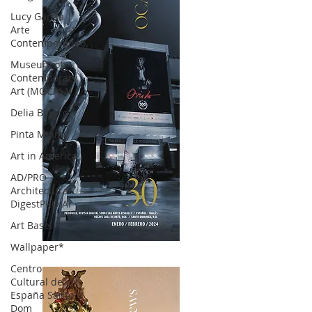
Lucy García |
Arte
Contemporáneo.
Museum of
Contemporary
Art (MOCA) N
Delia Blanco
Pinta Miami
Art in America
AD/PRO
Architectural
DigestPRO Ar
Art Basel
Wallpaper*
OCA|News 30 /Enero-Febrero / 2024
Centro
Cultural de
España Santo
Dom