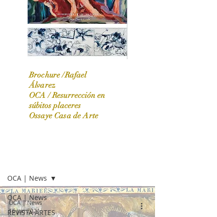
Brochure /Rafael
Álvarez
OCA /
Resurrección en
OCA|News 31 / Marzo-Abril / 2024
súbitos placeres
Ossaye Casa de Arte
OCA | NEWS
OCA | News
OCA | News
OCA | News
16 jun 2021
REVISTA ARTES