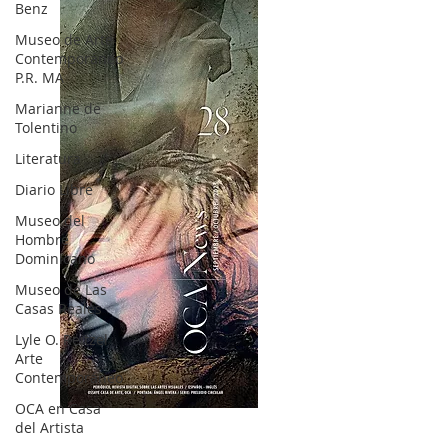
Benz
Museo de Arte
Contemporáneo
P.R. MA
Marianne de
Tolentino
Literatura
Diario Libre
Museo del
Hombre
Dominicano
Museo de Las
Casas Reales
Lyle O. Reitzel
Arte
Contemporáneo
OCA en Casa
OCA|News 28 / Julio-Agosto-Septiembre, 2023
del Artista