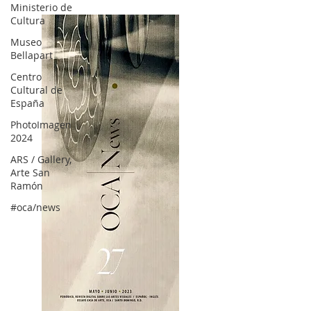
Ministerio de
Cultura
Museo
Bellapart
Centro
Cultural de
España
PhotoImagen
2024
ARS / Gallery,
Arte San
Ramón
#oca/news