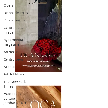
Opera
Bienal de artes
Photoimagen
Centro de la
Imagen
hypermedia
magazine
ArtNexus
Centro León
Acento
ArtNet News
OCA|News 32/ Mayo-Junio-Julio, 2023
The New York
Times
#Casade la
cultura
Jarabacoa, RD