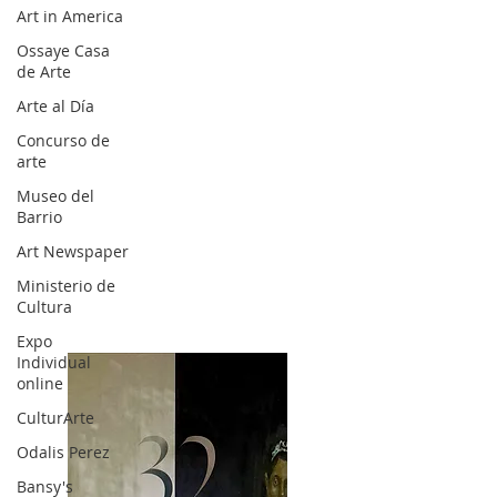
Art in America
Ossaye Casa
de Arte
Arte al Día
Concurso de
arte
Museo del
Barrio
Art Newspaper
Ministerio de
Cultura
Expo
Individual
online
CulturArte
Odalis Perez
Bansy's