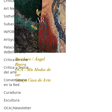
Crítica de Arte
Art News
Sotheby's
Subasta
INFOBAE|AMERICA
Artsys
Palacio
deBellas arte
Brochure / Ángel
Critica de cine
Rivera
Crítica y Teoría
OCA / Mis Modos de
del arte
OCA|News 31 / Marzo-Abril / 2024
ver
Conversatorio
Ossaye Casa de Arte
en la Red
Curaduria
Escultura
OCA|Newsletter